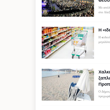
Θεσσ
Με απόλ
στο Αλε
Η «ιδ
Η «ιδεολ
μεγαλύτ
Χαλκι
ξαπλ
Προπ
Ο Δήμος
προχωρά