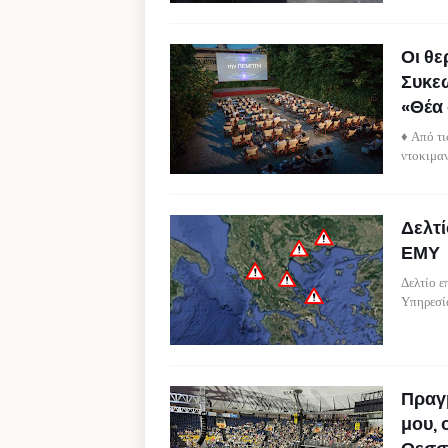
Οι θε
Συκεώ
«Θέα
♦ Από τι
ντοκιμαν
Δελτί
ΕΜΥ
Δελτίο 
Υπηρεσί
Πραγμ
μου, 