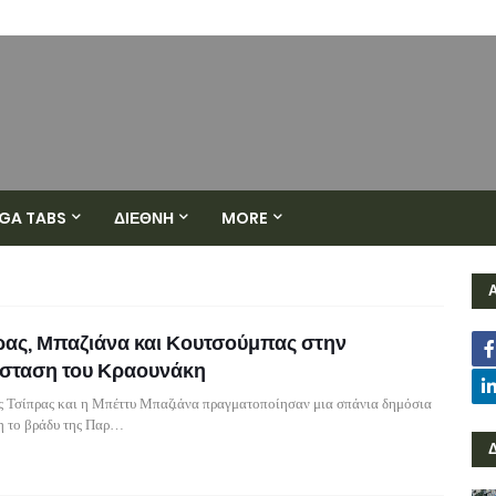
GA TABS
ΔΙΕΘΝΗ
MORE
ρας, Μπαζιάνα και Κουτσούμπας στην
σταση του Κραουνάκη
ς Τσίπρας και η Μπέττυ Μπαζιάνα πραγματοποίησαν μια σπάνια δημόσια
η το βράδυ της Παρ…