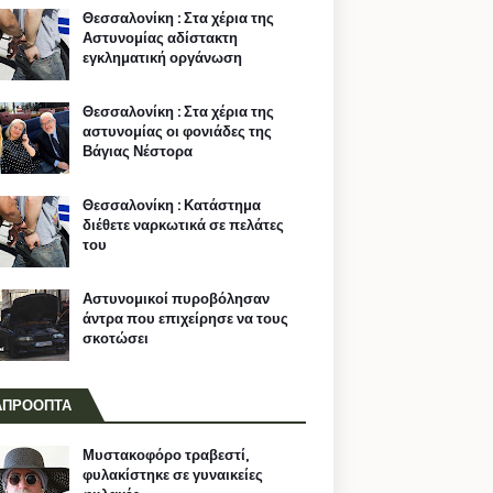
Θεσσαλονίκη : Στα χέρια της
Αστυνομίας αδίστακτη
εγκληματική οργάνωση
Θεσσαλονίκη : Στα χέρια της
αστυνομίας οι φονιάδες της
Βάγιας Νέστορα
Θεσσαλονίκη : Κατάστημα
διέθετε ναρκωτικά σε πελάτες
του
Αστυνομικοί πυροβόλησαν
άντρα που επιχείρησε να τους
σκοτώσει
ΑΠΡΟΟΠΤΑ
Μυστακοφόρο τραβεστί,
φυλακίστηκε σε γυναικείες