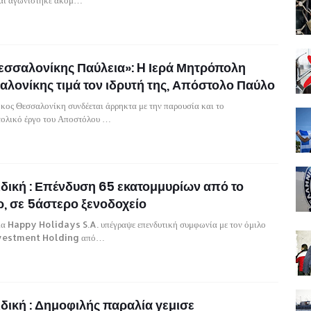
ι αγωνίστηκε ακόμ…
εσσαλονίκης Παύλεια»: H Ιερά Μητρόπολη
λονίκης τιμά τον ιδρυτή της, Απόστολο Παύλο
κος Θεσσαλονίκη συνδέεται άρρηκτα με την παρουσία και το
τολικό έργο του Αποστόλου …
δική : Επένδυση 65 εκατομμυρίων από το
, σε 5άστερο ξενοδοχείο
εία Happy Holidays S.A. υπέγραψε επενδυτική συμφωνία με τον όμιλο
vestment Holding από…
δική : Δημοφιλής παραλία γεμισε