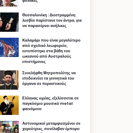
φυλακές
Θεσσαλονίκη : Διεστραμμένη
λεσβία παρίστανε τον άντρα, για
να παρασέρνει ανήλικες
Καλαμάρι που είναι μεγαλύτερο
από σχολικό λεωφορείο,
εντοπίστηκε στα βάθη του
ωκεανού από Αυστραλούς
επιστήμονες
Συνελήφθη Μητροπολίτης να
επιδεικνύει τα γεννητικά του
όργανα σε περαστικούς
Ελληνας ιερέας, εξελίσσεται σε
παγκόσμιο μουσικό metal
φαινόμενο
Αστυνομικοί μεταμφιεσμένοι σε
χορεύτριες, συνέλαβαν έμπορο