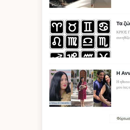
Τα ζώ
ΚΡΙΟΣ Γε
συνηθίζε
Η Ανν
Η ηθοπο
μου λες 
Φόρτωσ