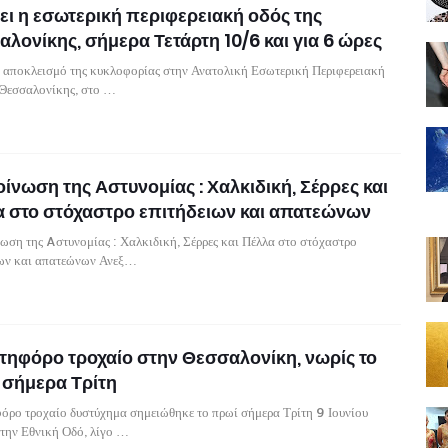
ει η εσωτερική περιφερειακή οδός της
λονίκης, σήμερα Τετάρτη 10/6 και για 6 ώρες
 αποκλεισμό της κυκλοφορίας στην Ανατολική Εσωτερική Περιφερειακή
 Θεσσαλονίκης, στο …
ίνωση της Αστυνομίας : Χαλκιδική, Σέρρες και
α στο στόχαστρο επιτήδειων και απατεώνων
ση της Aστυνομίας : Χαλκιδική, Σέρρες και Πέλλα στο στόχαστρο
ιων και απατεώνων Ανεξ…
τηφόρο τροχαίο στην Θεσσαλονίκη, νωρίς το
 σήμερα Τρίτη
όρο τροχαίο δυστύχημα σημειώθηκε το πρωί σήμερα Τρίτη 9 Ιουνίου
την Εθνική Οδό, λίγο …