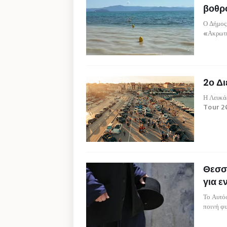
βοθρ
Ο Δήμος
«Ακρωτή
2ο Δ
Η Λευκά
Tour 2
Θεσσα
για ε
Το Αυτό
ποινή φ