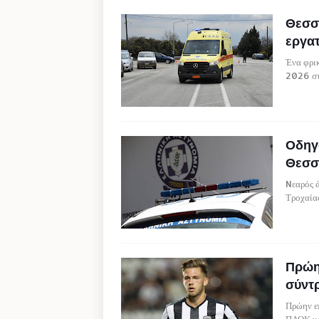
Θεσσα
εργατ
Ένα φρικ
2026 στ
Οδηγό
Θεσσ
Nεαρός 
Τροχαία
Πρώη
σύντ
Πρώην επ