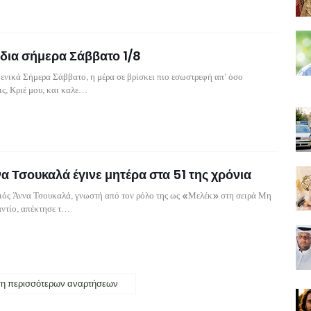
δια σήμερα Σάββατο 1/8
νικά Σήμερα Σάββατο, η μέρα σε βρίσκει πιο εσωστρεφή απ’ όσο
ις, Κριέ μου, και καλε…
α Τσουκαλά έγινε μητέρα στα 51 της χρόνια
ιός Άννα Τσουκαλά, γνωστή από τον ρόλο της ως «Μελέκ» στη σειρά Μη
αντίο, απέκτησε τ…
η περισσότερων αναρτήσεων