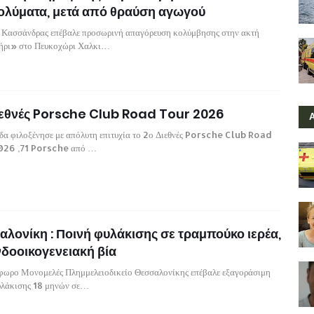
ολύματα, μετά από θραύση αγωγού
 Κασσάνδρας επέβαλε προσωρινή απαγόρευση κολύμβησης στην ακτή
ρι» στο Πευκοχώρι Χαλκι…
ιεθνές Porsche Club Road Tour 2026
δα φιλοξένησε με απόλυτη επιτυχία το 2ο Διεθνές Porsche Club Road
026 ,71 Porsche από …
λονίκη : Ποινή φυλάκισης σε τραμπούκο ιερέα,
νδοοικογενειακή βία
φωρο Μονομελές Πλημμελειοδικείο Θεσσαλονίκης επέβαλε εξαγοράσιμη
υλάκισης 18 μηνών σε…