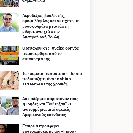
ναρκωτικών
Ακροδεξιός βουλευτής,
ομοφυλόφιλος και σε σχέση με
μουσουλμάνο μετανάστη,
μίλησε ανοιχτά στην
Αυστραλιανή Βουλή
Θεσσαλονίκη : Γυναίκα οδηγός
παρασύρθηκε από το
αυτοκίνητο της
Τα «αόρατα παπούτσια» : Το πιο
πολυσυζητημένο fashion
statement της χρονιάς
Δύο αδέρφια παρίσταναν τους
εμίρηδες και "βούτηξαν" 21
εκατομμύρια, από αφελείς
Αμερικανούς επενδυτές
Εταιρεία προσφέρει
βιντεοκλήσεις με τον «Ιησού»