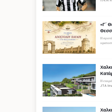
ΠΑΟΚ κα
«Γ΄ Θ
Θεσσα
Η αγιοτό
ιεραποσ
Χαλκι
Κατάρ
Η εταιρ
JTA In
Χαλκι