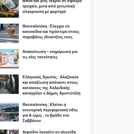
Μάνα και γιος νεκροί σε σφοδρό
τροχαίο, μετά από μετωπική
σύγκρουση με φορτηγό
Θεσσαλονίκη : Ελεγχοι σε
κατοικίδια και πρόστιμα στους
παραβάτες ιδιοκτήτες τους
Ανακοίνωση - ενημέρωση για
τις νέες ταυτότητες
Ελληνικός Χρυσός : Αλαζονεία
και απαξίωση απέναντι στους
κατοίκους της Χαλκιδικής
καταγγέλει ο Δήμος Αριστοτέλη
Θεσσαλονίκη : Κλείνει η
εσωτερική περιφερειακή οδός
για 6 ώρες , το βράδυ του
Σαββάτου
Αιφνίδιο λουκέτο σε αλυσίδα