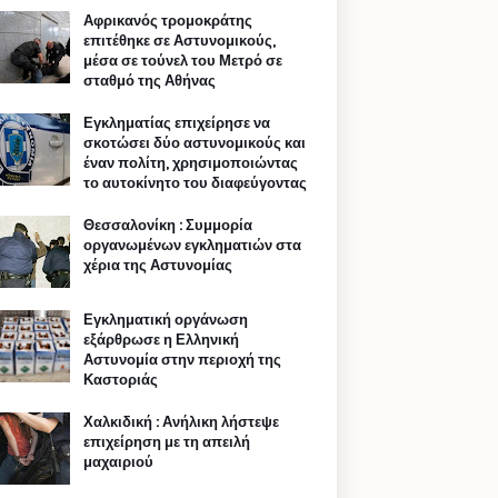
Αφρικανός τρομοκράτης
επιτέθηκε σε Αστυνομικούς,
μέσα σε τούνελ του Μετρό σε
σταθμό της Αθήνας
Εγκληματίας επιχείρησε να
σκοτώσει δύο αστυνομικούς και
έναν πολίτη, χρησιμοποιώντας
το αυτοκίνητο του διαφεύγοντας
Θεσσαλονίκη : Συμμορία
οργανωμένων εγκληματιών στα
χέρια της Αστυνομίας
Εγκληματική οργάνωση
εξάρθρωσε η Ελληνική
Αστυνομία στην περιοχή της
Καστοριάς
Χαλκιδική : Ανήλικη λήστεψε
επιχείρηση με τη απειλή
μαχαιριού