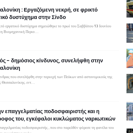
λονίκη : Εργαζόμενη νεκρή, σε φρικτό
ικό δυστύχημα στην Σίνδο
τό εργατικό δυστύχημα σημειώθηκε το πρωί του Σαββάτου 13 Ιουνίου
η Βιομηχανική Περιο…
ς - δημόσιος κίνδυνος, συνελήφθη στην
αλονίκη
άνδρας που συνελήφθη στην περιοχή των Πεύκων από αστυνομικούς της
ς Θεσσαλονίκης. εντ…
ν επαγγελματίας ποδοσφαιριστής και η
ροφος του, εγκέφαλοι κυκλώματος ναρκωτικών
αγγελματίας ποδοσφαιριστής , που στο παρελθόν φόρεσε τη φανέλα του