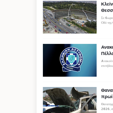
Κλείν
Θεσσα
Σε 6ωρο
Οδό της
Ανακο
Πέλλ
Aνακοίνω
επιτήδε
Θανα
πρωί
Θανατηφ
2026, σ