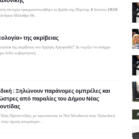
αλονίκης
υτη επιτυχία πραγματοποιήθηκε το βράδυ της Πέμπτης 4 Ιουνίου 2026
ξάνδρειο Μέλαθρο Θε…
εολογία» της ακρίβειας
ογία» της ακρίβειας του Αργύρη Αργυριάδη* Δε νομίζω να υπάρχει
ερο πεδίο κυβερνητική…
δική : Ξηλώνουν παράνομες ομπρέλες και
ώστρες από παραλίες του Δήμου Νέας
οντίδας
 Νέας Προποντίδας, με πρωτεύουσα τα Νέα Μουδανιά στην Χαλκιδική
 στην άμεση απομάκρυν…