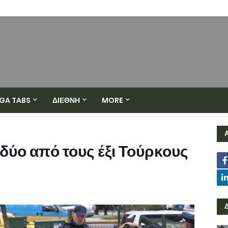
GA TABS
ΔΙΕΘΝΗ
MORE
 δύο από τους έξι Τούρκους