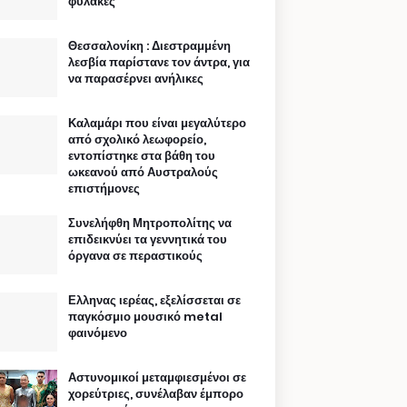
φυλακές
Θεσσαλονίκη : Διεστραμμένη
λεσβία παρίστανε τον άντρα, για
να παρασέρνει ανήλικες
Καλαμάρι που είναι μεγαλύτερο
από σχολικό λεωφορείο,
εντοπίστηκε στα βάθη του
ωκεανού από Αυστραλούς
επιστήμονες
Συνελήφθη Μητροπολίτης να
επιδεικνύει τα γεννητικά του
όργανα σε περαστικούς
Ελληνας ιερέας, εξελίσσεται σε
παγκόσμιο μουσικό metal
φαινόμενο
Αστυνομικοί μεταμφιεσμένοι σε
χορεύτριες, συνέλαβαν έμπορο