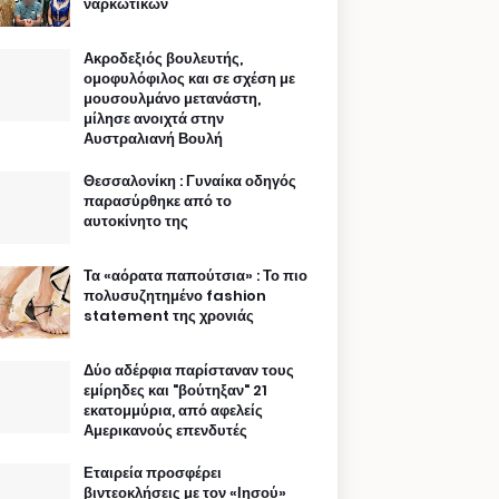
ναρκωτικών
Ακροδεξιός βουλευτής,
ομοφυλόφιλος και σε σχέση με
μουσουλμάνο μετανάστη,
μίλησε ανοιχτά στην
Αυστραλιανή Βουλή
Θεσσαλονίκη : Γυναίκα οδηγός
παρασύρθηκε από το
αυτοκίνητο της
Τα «αόρατα παπούτσια» : Το πιο
πολυσυζητημένο fashion
statement της χρονιάς
Δύο αδέρφια παρίσταναν τους
εμίρηδες και "βούτηξαν" 21
εκατομμύρια, από αφελείς
Αμερικανούς επενδυτές
Εταιρεία προσφέρει
βιντεοκλήσεις με τον «Ιησού»