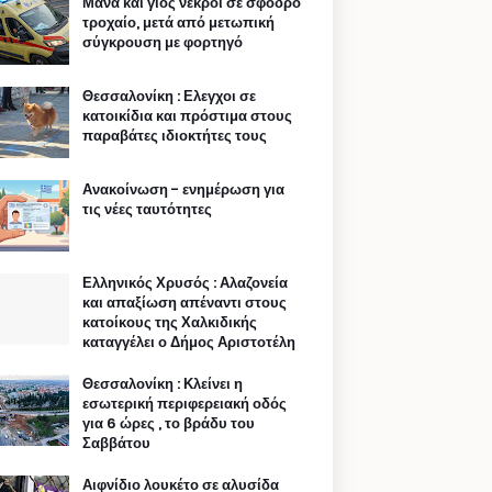
Μάνα και γιος νεκροί σε σφοδρό
τροχαίο, μετά από μετωπική
σύγκρουση με φορτηγό
Θεσσαλονίκη : Ελεγχοι σε
κατοικίδια και πρόστιμα στους
παραβάτες ιδιοκτήτες τους
Ανακοίνωση - ενημέρωση για
τις νέες ταυτότητες
Ελληνικός Χρυσός : Αλαζονεία
και απαξίωση απέναντι στους
κατοίκους της Χαλκιδικής
καταγγέλει ο Δήμος Αριστοτέλη
Θεσσαλονίκη : Κλείνει η
εσωτερική περιφερειακή οδός
για 6 ώρες , το βράδυ του
Σαββάτου
Αιφνίδιο λουκέτο σε αλυσίδα