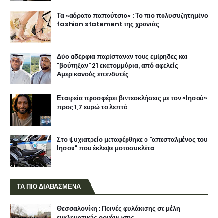
Τα «αόρατα παπούτσια» : Το πιο πολυσυζητημένο
fashion statement της χρονιάς
Δύο αδέρφια παρίσταναν τους εμίρηδες και
"βούτηξαν" 21 εκατομμύρια, από αφελείς
Αμερικανούς επενδυτές
Εταιρεία προσφέρει βιντεοκλήσεις με τον «Ιησού»
προς 1,7 ευρώ το λεπτό
Στο ψυχιατρείο μεταφέρθηκε ο "απεσταλμένος του
Ιησού" που έκλεψε μοτοσυκλέτα
ΤΑ ΠΙΟ ΔΙΑΒΑΣΜΕΝΑ
Θεσσαλονίκη : Ποινές φυλάκισης σε μέλη
εγκληματικής οργάνωσης