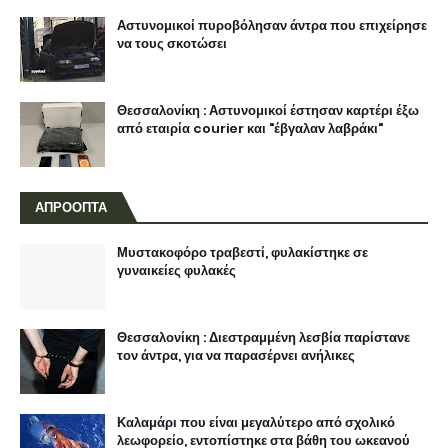
Αστυνομικοί πυροβόλησαν άντρα που επιχείρησε
να τους σκοτώσει
Θεσσαλονίκη : Αστυνομικοί έστησαν καρτέρι έξω
από εταιρία courier και "έβγαλαν λαβράκι"
ΑΠΡΟΟΠΤΑ
Μυστακοφόρο τραβεστί, φυλακίστηκε σε
γυναικείες φυλακές
Θεσσαλονίκη : Διεστραμμένη λεσβία παρίστανε
τον άντρα, για να παρασέρνει ανήλικες
Καλαμάρι που είναι μεγαλύτερο από σχολικό
λεωφορείο, εντοπίστηκε στα βάθη του ωκεανού