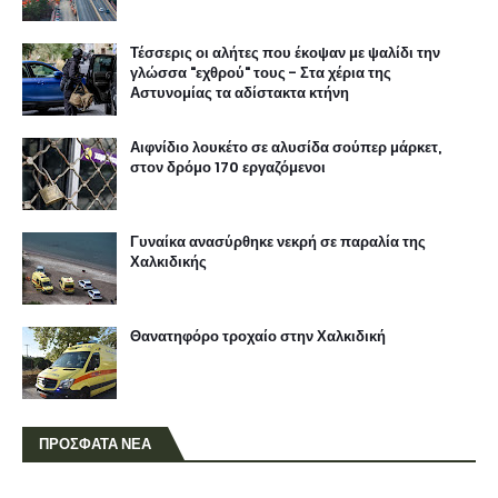
Τέσσερις οι αλήτες που έκοψαν με ψαλίδι την
γλώσσα "εχθρού" τους - Στα χέρια της
Αστυνομίας τα αδίστακτα κτήνη
Αιφνίδιο λουκέτο σε αλυσίδα σούπερ μάρκετ,
στον δρόμο 170 εργαζόμενοι
Γυναίκα ανασύρθηκε νεκρή σε παραλία της
Χαλκιδικής
Θανατηφόρο τροχαίο στην Χαλκιδική
ΠΡΟΣΦΑΤΑ ΝΕΑ