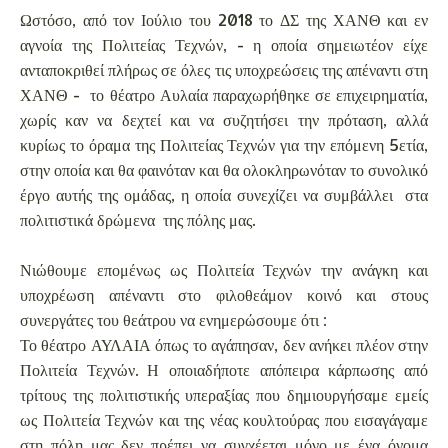
Ωστόσο, από τον Ιούλιο του 2018 το ΔΣ της ΧΑΝΘ και εν
αγνοία της Πολιτείας Τεχνών, - η οποία σημειωτέον είχε
ανταποκριθεί πλήρως σε όλες τις υποχρεώσεις της απέναντι στη
ΧΑΝΘ - το θέατρο Αυλαία παραχωρήθηκε σε επιχειρηματία,
χωρίς καν να δεχτεί και να συζητήσει την πρόταση, αλλά
κυρίως το όραμα της Πολιτείας Τεχνών για την επόμενη 5ετία,
στην οποία και θα φαινόταν και θα ολοκληρωνόταν το συνολικό
έργο αυτής της ομάδας, η οποία συνεχίζει να συμβάλλει στα
πολιτιστικά δρώμενα της πόλης μας.
Νιώθουμε επομένως ως Πολιτεία Τεχνών την ανάγκη και
υποχρέωση απέναντι στο φιλοθεάμον κοινό και στους
συνεργάτες του θεάτρου να ενημερώσουμε ότι :
Το θέατρο ΑΥΛΑΙΑ όπως το αγάπησαν, δεν ανήκει πλέον στην
Πολιτεία Τεχνών. Η οποιαδήποτε απόπειρα κάρπωσης από
τρίτους της πολιτιστικής υπεραξίας που δημιουργήσαμε εμείς
ως Πολιτεία Τεχνών και της νέας κουλτούρας που εισαγάγαμε
στη πόλη μας δεν πρέπει να συγχέεται μόνο με ένα όνομα