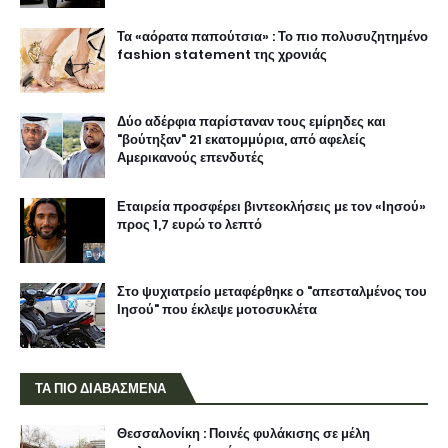
Τα «αόρατα παπούτσια» : Το πιο πολυσυζητημένο
fashion statement της χρονιάς
Δύο αδέρφια παρίσταναν τους εμίρηδες και
"βούτηξαν" 21 εκατομμύρια, από αφελείς
Αμερικανούς επενδυτές
Εταιρεία προσφέρει βιντεοκλήσεις με τον «Ιησού»
προς 1,7 ευρώ το λεπτό
Στο ψυχιατρείο μεταφέρθηκε ο "απεσταλμένος του
Ιησού" που έκλεψε μοτοσυκλέτα
ΤΑ ΠΙΟ ΔΙΑΒΑΣΜΕΝΑ
Θεσσαλονίκη : Ποινές φυλάκισης σε μέλη