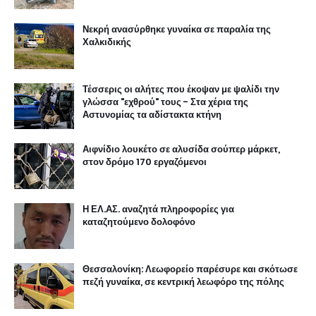
Νεκρή ανασύρθηκε γυναίκα σε παραλία της
Χαλκιδικής
Τέσσερις οι αλήτες που έκοψαν με ψαλίδι την
γλώσσα "εχθρού" τους - Στα χέρια της
Αστυνομίας τα αδίστακτα κτήνη
Αιφνίδιο λουκέτο σε αλυσίδα σούπερ μάρκετ,
στον δρόμο 170 εργαζόμενοι
Η ΕΛ.ΑΣ. αναζητά πληροφορίες για
καταζητούμενο δολοφόνο
Θεσσαλονίκη: Λεωφορείο παρέσυρε και σκότωσε
πεζή γυναίκα, σε κεντρική λεωφόρο της πόλης