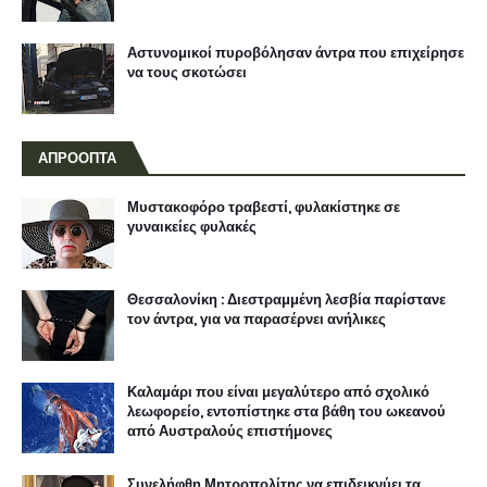
Αστυνομικοί πυροβόλησαν άντρα που επιχείρησε
να τους σκοτώσει
ΑΠΡΟΟΠΤΑ
Μυστακοφόρο τραβεστί, φυλακίστηκε σε
γυναικείες φυλακές
Θεσσαλονίκη : Διεστραμμένη λεσβία παρίστανε
τον άντρα, για να παρασέρνει ανήλικες
Καλαμάρι που είναι μεγαλύτερο από σχολικό
λεωφορείο, εντοπίστηκε στα βάθη του ωκεανού
από Αυστραλούς επιστήμονες
Συνελήφθη Μητροπολίτης να επιδεικνύει τα