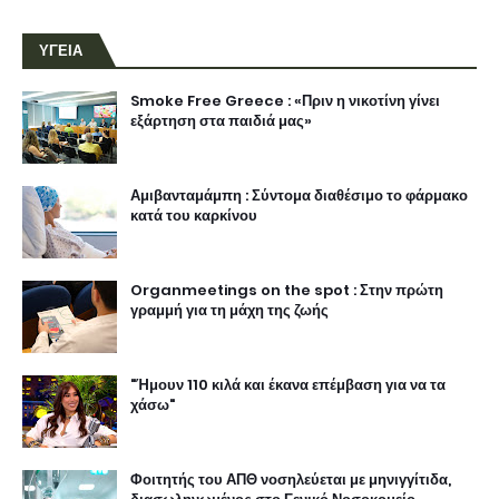
ΥΓΕΙΑ
Smoke Free Greece : «Πριν η νικοτίνη γίνει
εξάρτηση στα παιδιά μας»
Αμιβανταμάμπη : Σύντομα διαθέσιμο το φάρμακο
κατά του καρκίνου
Organmeetings on the spot : Στην πρώτη
γραμμή για τη μάχη της ζωής
"Ήμουν 110 κιλά και έκανα επέμβαση για να τα
χάσω"
Φοιτητής του ΑΠΘ νοσηλεύεται με μηνιγγίτιδα,