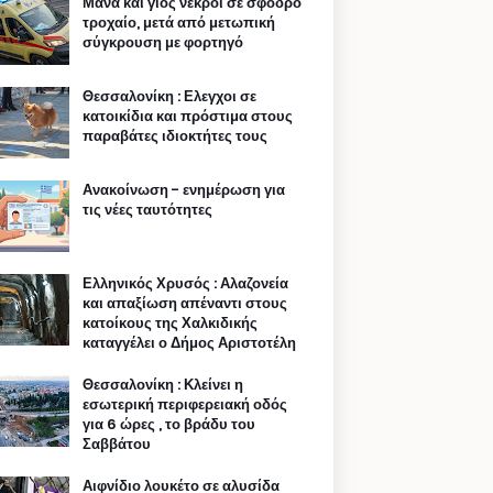
Μάνα και γιος νεκροί σε σφοδρό
τροχαίο, μετά από μετωπική
σύγκρουση με φορτηγό
Θεσσαλονίκη : Ελεγχοι σε
κατοικίδια και πρόστιμα στους
παραβάτες ιδιοκτήτες τους
Ανακοίνωση - ενημέρωση για
τις νέες ταυτότητες
Ελληνικός Χρυσός : Αλαζονεία
και απαξίωση απέναντι στους
κατοίκους της Χαλκιδικής
καταγγέλει ο Δήμος Αριστοτέλη
Θεσσαλονίκη : Κλείνει η
εσωτερική περιφερειακή οδός
για 6 ώρες , το βράδυ του
Σαββάτου
Αιφνίδιο λουκέτο σε αλυσίδα