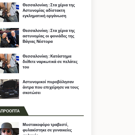
Θεσσαλονίκη : Στα χέρια της
Αστυνομίας αδίστακτη
εγκληματική οργάνωση
Θεσσαλονίκη : Στα χέρια της
αστυνομίας οι φονιάδες της
Βάγιας Νέστορα
Θεσσαλονίκη : Κατάστημα
διέθετε ναρκωτικά σε πελάτες
του
Αστυνομικοί πυροβόλησαν
άντρα που επιχείρησε να τους
σκοτώσει
ΑΠΡΟΟΠΤΑ
Μυστακοφόρο τραβεστί,
φυλακίστηκε σε γυναικείες