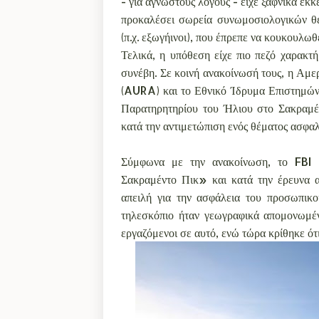
- για άγνωστους λόγους - είχε ξαφνικά εκ
προκαλέσει σωρεία συνωμοσιολογικών θεω
(π.χ. εξωγήινοι), που έπρεπε να κουκουλωθ
Τελικά, η υπόθεση είχε πιο πεζό χαρακτή
συνέβη. Σε κοινή ανακοίνωσή τους, η Αμ
(AURA) και το Εθνικό Ίδρυμα Επιστημών
Παρατηρητηρίου του Ήλιου στο Σακραμέ
κατά την αντιμετώπιση ενός θέματος ασφα
Σύμφωνα με την ανακοίνωση, το FBI 
Σακραμέντο Πικ» και κατά την έρευνα α
απειλή για την ασφάλεια του προσωπικο
τηλεσκόπιο ήταν γεωγραφικά απομονωμέν
εργαζόμενοι σε αυτό, ενώ τώρα κρίθηκε ότι