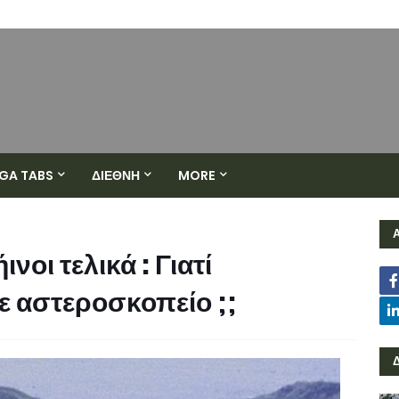
GA TABS
ΔΙΕΘΝΗ
MORE
νοι τελικά : Γιατί
ε αστεροσκοπείο ;;