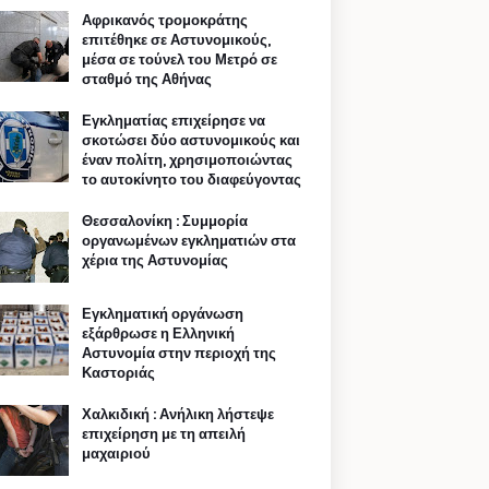
Αφρικανός τρομοκράτης
επιτέθηκε σε Αστυνομικούς,
μέσα σε τούνελ του Μετρό σε
σταθμό της Αθήνας
Εγκληματίας επιχείρησε να
σκοτώσει δύο αστυνομικούς και
έναν πολίτη, χρησιμοποιώντας
το αυτοκίνητο του διαφεύγοντας
Θεσσαλονίκη : Συμμορία
οργανωμένων εγκληματιών στα
χέρια της Αστυνομίας
Εγκληματική οργάνωση
εξάρθρωσε η Ελληνική
Αστυνομία στην περιοχή της
Καστοριάς
Χαλκιδική : Ανήλικη λήστεψε
επιχείρηση με τη απειλή
μαχαιριού