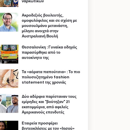
ναρκωτικών
Ακροδεξιός βουλευτής,
ομοφυλόφιλος και σε σχέση με
μουσουλμάνο μετανάστη,
μίλησε ανοιχτά στην
Αυστραλιανή Βουλή
Θεσσαλονίκη : Γυναίκα οδηγός
παρασύρθηκε από το
αυτοκίνητο της
Τα «αόρατα παπούτσια» : Το πιο
πολυσυζητημένο fashion
statement της χρονιάς
Δύο αδέρφια παρίσταναν τους
εμίρηδες και "βούτηξαν" 21
εκατομμύρια, από αφελείς
Αμερικανούς επενδυτές
Εταιρεία προσφέρει
βιντεοκλήσεις με τον «Ιησού»