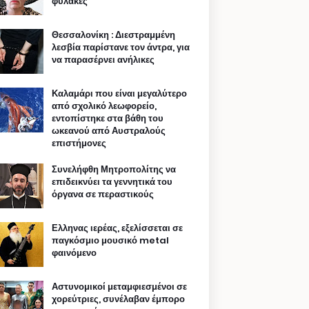
φυλακές
Θεσσαλονίκη : Διεστραμμένη
λεσβία παρίστανε τον άντρα, για
να παρασέρνει ανήλικες
Καλαμάρι που είναι μεγαλύτερο
από σχολικό λεωφορείο,
εντοπίστηκε στα βάθη του
ωκεανού από Αυστραλούς
επιστήμονες
Συνελήφθη Μητροπολίτης να
επιδεικνύει τα γεννητικά του
όργανα σε περαστικούς
Ελληνας ιερέας, εξελίσσεται σε
παγκόσμιο μουσικό metal
φαινόμενο
Αστυνομικοί μεταμφιεσμένοι σε
χορεύτριες, συνέλαβαν έμπορο