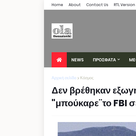
Home
About
Contact Us
RTL Version
NEWS
ΠΡΟΣΦΑΤΑ
ME
Αρχική σελίδα
Κόσμος
Δεν βρέθηκαν εξωγήι
"μπούκαρε¨το FBI σ