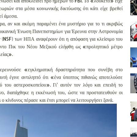
κενώσει και αποκλείσει προ ημερών το FBI. Το «λουκέτο» είχε
ριών στα μέσα κοινωνικής δικτύωσης ότι κάτι είχε βρεθεί
εί άμεσα.
ρα, αν και ακόμη παραμένει ένα μυστήριο για το τι ακριβώς
ερικανική Ένωση Πανεπιστημίων για Έρευνα στην Αστρονομία
 (NSF) των ΗΠΑ αναφέρουν ότι η απόφαση για κλείσιμο του
ντο Πικ του Νέου Μεξικού ελήφθη ως «προληπτικό μέτρο
λείας».
ερευνούσε «εγκληματική δραστηριότητα που συνέβη στο
υτή έγινε αντιληπτό ότι «ένα ύποπτος πιθανώς αποτελούσε
ύ του αστεροσκοπείου». Γι’ αυτόν τον λόγο και επειδή το
ο, διατάχθηκε η εκκένωσή του, ώστε να προστατευθούν οι
 ο κίνδυνος πέρασε και έτσι μπορεί να λειτουργήσει ξανά.