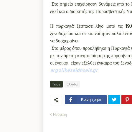
Στο σημείο επιχείρησαν δυνάμεις από το 
εκεί και ο διοικητής της Πυροσβεστικής 
Η πυρκαγιά ξέσπασε λίγο μετά τις 19
ξενοδοχείου και οι καπνοί ήταν πολύ έντ
να δυσχεραίνει.
Στο μέρος όπου προκλήθηκε η Πυρκαγιά υ
με την άμεση κινητοποίηση της πυροσβεστι
οι ένοικοι είχαν εξέλθει έγκαιρα του ξενοδ
argolikeseidhseis.gr
Tags
Ελλαδα
Κοινή χρήση
Νεότερη