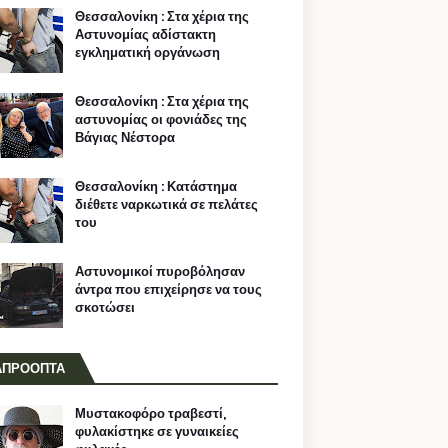
Θεσσαλονίκη : Στα χέρια της
Αστυνομίας αδίστακτη
εγκληματική οργάνωση
Θεσσαλονίκη : Στα χέρια της
αστυνομίας οι φονιάδες της
Βάγιας Νέστορα
Θεσσαλονίκη : Κατάστημα
διέθετε ναρκωτικά σε πελάτες
του
Αστυνομικοί πυροβόλησαν
άντρα που επιχείρησε να τους
σκοτώσει
ΑΠΡΟΟΠΤΑ
Μυστακοφόρο τραβεστί,
φυλακίστηκε σε γυναικείες