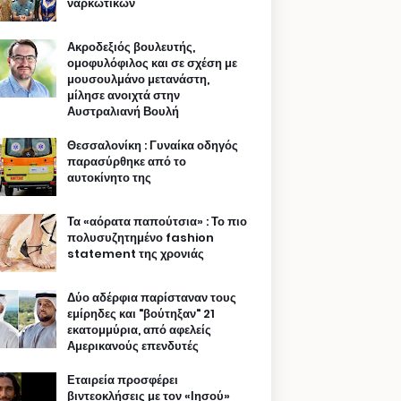
ναρκωτικών
Ακροδεξιός βουλευτής,
ομοφυλόφιλος και σε σχέση με
μουσουλμάνο μετανάστη,
μίλησε ανοιχτά στην
Αυστραλιανή Βουλή
Θεσσαλονίκη : Γυναίκα οδηγός
παρασύρθηκε από το
αυτοκίνητο της
Τα «αόρατα παπούτσια» : Το πιο
πολυσυζητημένο fashion
statement της χρονιάς
Δύο αδέρφια παρίσταναν τους
εμίρηδες και "βούτηξαν" 21
εκατομμύρια, από αφελείς
Αμερικανούς επενδυτές
Εταιρεία προσφέρει
βιντεοκλήσεις με τον «Ιησού»