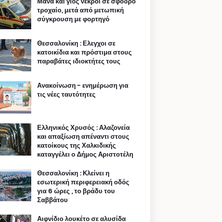
Μάνα και γιος νεκροί σε σφοδρό
τροχαίο, μετά από μετωπική
σύγκρουση με φορτηγό
Θεσσαλονίκη : Ελεγχοι σε
κατοικίδια και πρόστιμα στους
παραβάτες ιδιοκτήτες τους
Ανακοίνωση - ενημέρωση για
τις νέες ταυτότητες
Ελληνικός Χρυσός : Αλαζονεία
και απαξίωση απέναντι στους
κατοίκους της Χαλκιδικής
καταγγέλει ο Δήμος Αριστοτέλη
Θεσσαλονίκη : Κλείνει η
εσωτερική περιφερειακή οδός
για 6 ώρες , το βράδυ του
Σαββάτου
Αιφνίδιο λουκέτο σε αλυσίδα