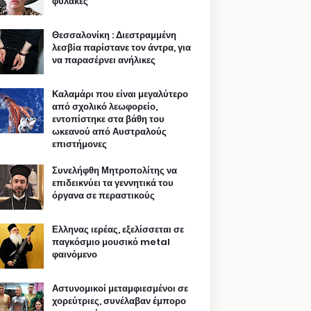
φυλακές
Θεσσαλονίκη : Διεστραμμένη
λεσβία παρίστανε τον άντρα, για
να παρασέρνει ανήλικες
Καλαμάρι που είναι μεγαλύτερο
από σχολικό λεωφορείο,
εντοπίστηκε στα βάθη του
ωκεανού από Αυστραλούς
επιστήμονες
Συνελήφθη Μητροπολίτης να
επιδεικνύει τα γεννητικά του
όργανα σε περαστικούς
Ελληνας ιερέας, εξελίσσεται σε
παγκόσμιο μουσικό metal
φαινόμενο
Αστυνομικοί μεταμφιεσμένοι σε
χορεύτριες, συνέλαβαν έμπορο