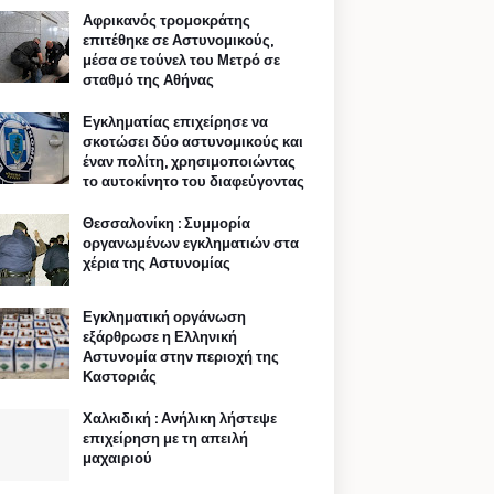
Αφρικανός τρομοκράτης
επιτέθηκε σε Αστυνομικούς,
μέσα σε τούνελ του Μετρό σε
σταθμό της Αθήνας
Εγκληματίας επιχείρησε να
σκοτώσει δύο αστυνομικούς και
έναν πολίτη, χρησιμοποιώντας
το αυτοκίνητο του διαφεύγοντας
Θεσσαλονίκη : Συμμορία
οργανωμένων εγκληματιών στα
χέρια της Αστυνομίας
Εγκληματική οργάνωση
εξάρθρωσε η Ελληνική
Αστυνομία στην περιοχή της
Καστοριάς
Χαλκιδική : Ανήλικη λήστεψε
επιχείρηση με τη απειλή
μαχαιριού