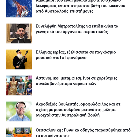
Καλαμάρι που είναι μεγαλύτερο από σχολικό
λεωφορείο, εντοπίστηκε στα βάθη του ωκεανού
από Αυστραλούς επιστήμονες
Συνελήφθη Μητροπολίτης να επιδεικνύει τα
γεννητικά του όργανα σε περαστικούς
Ελληνας ιερέας, εξελίσσεται σε παγκόσμιο
μουσικό metal φαινόμενο
Αστυνομικοί μεταμφιεσμένοι σε χορεύτριες,
συνέλαβαν έμπορο ναρκωτικών
Ακροδεξιός βουλευτής, ομοφυλόφιλος και σε
σχέση με μουσουλμάνο μετανάστη, μίλησε
ανοιχτά στην Αυστραλιανή Βουλή
Θεσσαλονίκη : Γυναίκα οδηγός παρασύρθηκε από
το αυτοκίνητο της