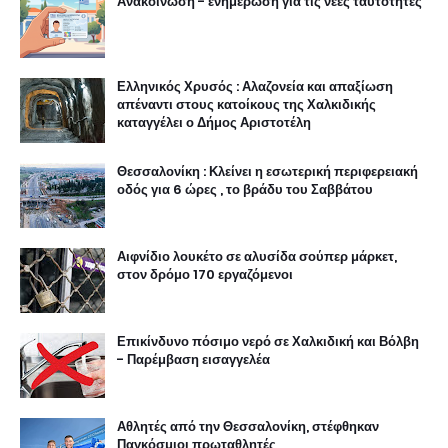
Ανακοίνωση - ενημέρωση για τις νέες ταυτότητες
Ελληνικός Χρυσός : Αλαζονεία και απαξίωση
απέναντι στους κατοίκους της Χαλκιδικής
καταγγέλει ο Δήμος Αριστοτέλη
Θεσσαλονίκη : Κλείνει η εσωτερική περιφερειακή
οδός για 6 ώρες , το βράδυ του Σαββάτου
Αιφνίδιο λουκέτο σε αλυσίδα σούπερ μάρκετ,
στον δρόμο 170 εργαζόμενοι
Επικίνδυνο πόσιμο νερό σε Χαλκιδική και Βόλβη
- Παρέμβαση εισαγγελέα
Αθλητές από την Θεσσαλονίκη, στέφθηκαν
Παγκόσμιοι πρωταθλητές