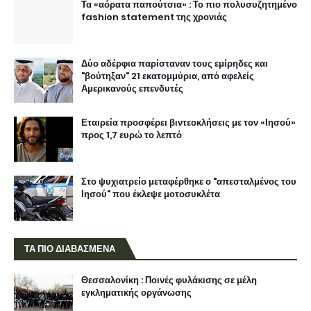
Τα «αόρατα παπούτσια» : Το πιο πολυσυζητημένο
fashion statement της χρονιάς
Δύο αδέρφια παρίσταναν τους εμίρηδες και
"βούτηξαν" 21 εκατομμύρια, από αφελείς
Αμερικανούς επενδυτές
Εταιρεία προσφέρει βιντεοκλήσεις με τον «Ιησού»
προς 1,7 ευρώ το λεπτό
Στο ψυχιατρείο μεταφέρθηκε ο "απεσταλμένος του
Ιησού" που έκλεψε μοτοσυκλέτα
ΤΑ ΠΙΟ ΔΙΑΒΑΣΜΕΝΑ
Θεσσαλονίκη : Ποινές φυλάκισης σε μέλη
εγκληματικής οργάνωσης