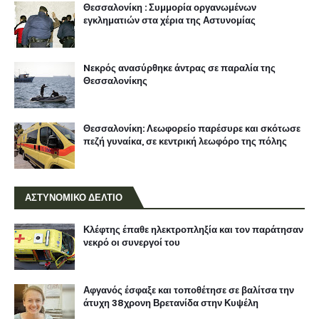
Θεσσαλονίκη : Συμμορία οργανωμένων
εγκληματιών στα χέρια της Αστυνομίας
Nεκρός ανασύρθηκε άντρας σε παραλία της
Θεσσαλονίκης
Θεσσαλονίκη: Λεωφορείο παρέσυρε και σκότωσε
πεζή γυναίκα, σε κεντρική λεωφόρο της πόλης
ΑΣΤΥΝΟΜΙΚΟ ΔΕΛΤΙΟ
Κλέφτης έπαθε ηλεκτροπληξία και τον παράτησαν
νεκρό οι συνεργοί του
Αφγανός έσφαξε και τοποθέτησε σε βαλίτσα την
άτυχη 38χρονη Βρετανίδα στην Κυψέλη