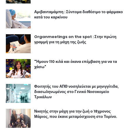
Αμιβανταμάμπη : Σύντομα διαθέσιμο το φάρμακο
κατά του καρκίνου
Organmeetings on the spot : Στην πρώτη
γραμμή για τη μάχη της ζωής
"Ήμουν 110 κιλά και έκανα επέμβαση για να τα
χάσω"
Φοιτητής του ΑΠΘ νοσηλεύεται με μηνιγγίτιδα,
διασωληνωμένος στο Γενικό Νοσοκομείο
Τρικάλων
Νικητής στην μάχη για την ζωή ο 18χρονος
Μάριος, που έκανε μεταμόσχευση στο Τορίνο.