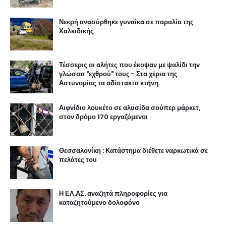
Νεκρή ανασύρθηκε γυναίκα σε παραλία της
Χαλκιδικής
Τέσσερις οι αλήτες που έκοψαν με ψαλίδι την
γλώσσα "εχθρού" τους - Στα χέρια της
Αστυνομίας τα αδίστακτα κτήνη
Αιφνίδιο λουκέτο σε αλυσίδα σούπερ μάρκετ,
στον δρόμο 170 εργαζόμενοι
Θεσσαλονίκη : Κατάστημα διέθετε ναρκωτικά σε
πελάτες του
Η ΕΛ.ΑΣ. αναζητά πληροφορίες για
καταζητούμενο δολοφόνο