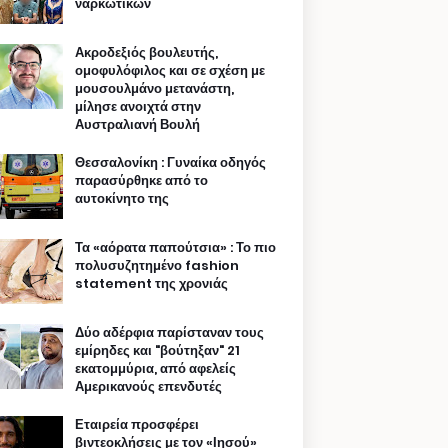
ναρκωτικών
Ακροδεξιός βουλευτής,
ομοφυλόφιλος και σε σχέση με
μουσουλμάνο μετανάστη,
μίλησε ανοιχτά στην
Αυστραλιανή Βουλή
Θεσσαλονίκη : Γυναίκα οδηγός
παρασύρθηκε από το
αυτοκίνητο της
Τα «αόρατα παπούτσια» : Το πιο
πολυσυζητημένο fashion
statement της χρονιάς
Δύο αδέρφια παρίσταναν τους
εμίρηδες και "βούτηξαν" 21
εκατομμύρια, από αφελείς
Αμερικανούς επενδυτές
Εταιρεία προσφέρει
βιντεοκλήσεις με τον «Ιησού»