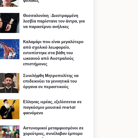
φυλακές
Θεσσαλονίκη : Διεστραμμένη
λεσβία παρίστανε τον άντρα, για
να παρασέρνει ανήλικες
Καλαμάρι που είναι μεγαλύτερο
από σχολικό λεωφορείο,
εντοπίστηκε στα βάθη του
ωκεανού από Αυστραλούς
επιστήμονες
Συνελήφθη Μητροπολίτης να
επιδεικνύει τα γεννητικά του
όργανα σε περαστικούς
Ελληνας ιερέας, εξελίσσεται σε
παγκόσμιο μουσικό metal
φαινόμενο
Αστυνομικοί μεταμφιεσμένοι σε
χορεύτριες, συνέλαβαν έμπορο