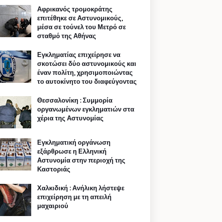
Αφρικανός τρομοκράτης
επιτέθηκε σε Αστυνομικούς,
μέσα σε τούνελ του Μετρό σε
σταθμό της Αθήνας
Εγκληματίας επιχείρησε να
σκοτώσει δύο αστυνομικούς και
έναν πολίτη, χρησιμοποιώντας
το αυτοκίνητο του διαφεύγοντας
Θεσσαλονίκη : Συμμορία
οργανωμένων εγκληματιών στα
χέρια της Αστυνομίας
Εγκληματική οργάνωση
εξάρθρωσε η Ελληνική
Αστυνομία στην περιοχή της
Καστοριάς
Χαλκιδική : Ανήλικη λήστεψε
επιχείρηση με τη απειλή
μαχαιριού