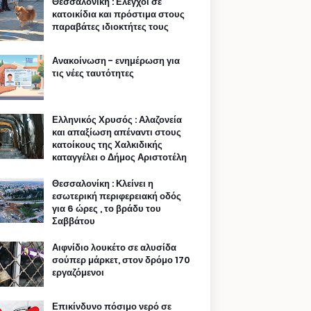
Θεσσαλονίκη : Ελεγχοι σε
κατοικίδια και πρόστιμα στους
παραβάτες ιδιοκτήτες τους
Ανακοίνωση - ενημέρωση για
τις νέες ταυτότητες
Ελληνικός Χρυσός : Αλαζονεία
και απαξίωση απέναντι στους
κατοίκους της Χαλκιδικής
καταγγέλει ο Δήμος Αριστοτέλη
Θεσσαλονίκη : Κλείνει η
εσωτερική περιφερειακή οδός
για 6 ώρες , το βράδυ του
Σαββάτου
Αιφνίδιο λουκέτο σε αλυσίδα
σούπερ μάρκετ, στον δρόμο 170
εργαζόμενοι
Επικίνδυνο πόσιμο νερό σε