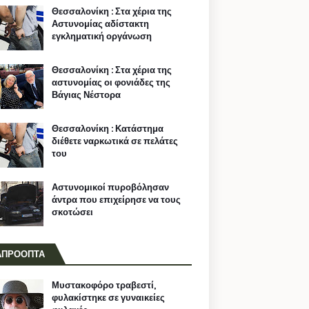
Θεσσαλονίκη : Στα χέρια της
Αστυνομίας αδίστακτη
εγκληματική οργάνωση
Θεσσαλονίκη : Στα χέρια της
αστυνομίας οι φονιάδες της
Βάγιας Νέστορα
Θεσσαλονίκη : Κατάστημα
διέθετε ναρκωτικά σε πελάτες
του
Αστυνομικοί πυροβόλησαν
άντρα που επιχείρησε να τους
σκοτώσει
ΑΠΡΟΟΠΤΑ
Μυστακοφόρο τραβεστί,
φυλακίστηκε σε γυναικείες