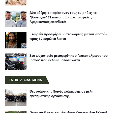
Δύο αδέρφια παρίσταναν τους εμίρηδες και
"βούτηξαν" 21 εκατομμύρια, από αφελείς
Αμερικανούς επενδυτές
Εταιρεία προσφέρει βιντεοκλήσεις με τον «Ιησού»
προς 1,7 ευρώ το λεπτό
Στο ψυχιατρείο μεταφέρθηκε ο "απεσταλμένος του
Ιησού" που έκλεψε μοτοσυκλέτα
ΤΑ ΠΙΟ ΔΙΑΒΑΣΜΕΝΑ
Θεσσαλονίκη : Ποινές φυλάκισης σε μέλη
εγκληματικής οργάνωσης
Ποιοι εκτέλεσαν τον Δημήτρη Καπετανάκη (Καπέ)