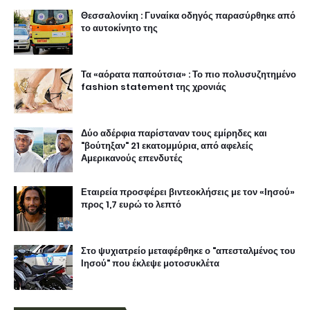
Θεσσαλονίκη : Γυναίκα οδηγός παρασύρθηκε από
το αυτοκίνητο της
Τα «αόρατα παπούτσια» : Το πιο πολυσυζητημένο
fashion statement της χρονιάς
Δύο αδέρφια παρίσταναν τους εμίρηδες και
"βούτηξαν" 21 εκατομμύρια, από αφελείς
Αμερικανούς επενδυτές
Εταιρεία προσφέρει βιντεοκλήσεις με τον «Ιησού»
προς 1,7 ευρώ το λεπτό
Στο ψυχιατρείο μεταφέρθηκε ο "απεσταλμένος του
Ιησού" που έκλεψε μοτοσυκλέτα