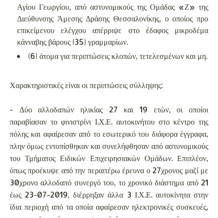
Αγίου Γεωργίου, από αστυνομικούς της Ομάδας «Ζ» της
Διεύθυνσης Άμεσης Δράσης Θεσσαλονίκης, ο οποίος προ
επικείμενου ελέγχου απέρριψε στο έδαφος μικροδέμα
κάνναβης βάρους (35) γραμμαρίων.
(6) άτομα για περιπτώσεις κλοπών, τετελεσμένων και μη.
Χαρακτηριστικές είναι οι περιπτώσεις σύλληψης:
- Δύο αλλοδαπών ηλικίας 27 και 19 ετών, οι οποίοι
παραβίασαν το φινιστρίνι Ι.Χ.Ε. αυτοκινήτου στο κέντρο της
πόλης και αφαίρεσαν από το εσωτερικό του διάφορα έγγραφα,
πλην όμως εντοπίσθηκαν και συνελήφθησαν από αστυνομικούς
του Τμήματος Ειδικών Επιχειρησιακών Ομάδων. Επιπλέον,
όπως προέκυψε από την περαιτέρω έρευνα ο 27χρονος μαζί με
30χρονο αλλοδαπό συνεργό του, το χρονικό διάστημα από 21
έως 23-07-2019, διέρρηξαν άλλα 3 Ι.Χ.Ε. αυτοκίνητα στην
ίδια περιοχή από τα οποία αφαίρεσαν ηλεκτρονικές συσκευές,