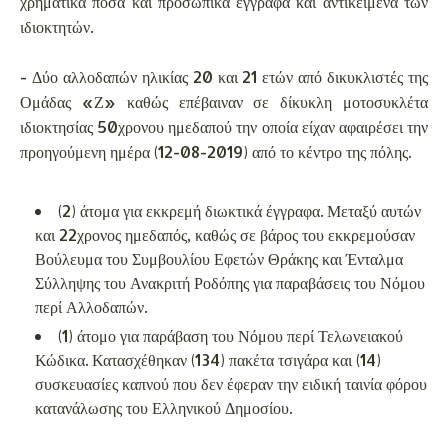
χρηματικά ποσά και προσωπικά έγγραφα και αντικείμενα των
ιδιοκτητών.
- Δύο αλλοδαπών ηλικίας 20 και 21 ετών από δικυκλιστές της
Ομάδας «Ζ» καθώς επέβαιναν σε δίκυκλη μοτοσυκλέτα
ιδιοκτησίας 50χρονου ημεδαπού την οποία είχαν αφαιρέσει την
προηγούμενη ημέρα (12-08-2019) από το κέντρο της πόλης.
(2) άτομα για εκκρεμή διωκτικά έγγραφα. Μεταξύ αυτών
και 22χρονος ημεδαπός, καθώς σε βάρος του εκκρεμούσαν
Βούλευμα του Συμβουλίου Εφετών Θράκης και Ένταλμα
Σύλληψης του Ανακριτή Ροδόπης για παραβάσεις του Νόμου
περί Αλλοδαπών.
(1) άτομο για παράβαση του Νόμου περί Τελωνειακού
Κώδικα. Κατασχέθηκαν (134) πακέτα τσιγάρα και (14)
συσκευασίες καπνού που δεν έφεραν την ειδική ταινία φόρου
κατανάλωσης του Ελληνικού Δημοσίου.