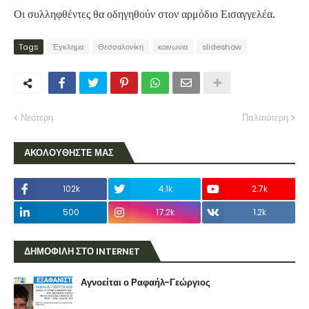
Οι συλληφθέντες θα οδηγηθούν στον αρμόδιο Εισαγγελέα.
Tags
Έγκλημα
Θεσσαλονίκη
κοινωνια
slideshow
Νεότερη
Παλαιότερη
ΑΚΟΛΟΥΘΗΣΤΕ ΜΑΣ
102k
4.1k
2.7k
500
17.2k
1.2k
ΔΗΜΟΦΙΛΗ ΣΤΟ INTERNET
Αγνοείται ο Ραφαήλ-Γεώργιος