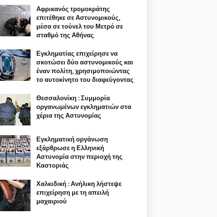
Αφρικανός τρομοκράτης
επιτέθηκε σε Αστυνομικούς,
μέσα σε τούνελ του Μετρό σε
σταθμό της Αθήνας
Εγκληματίας επιχείρησε να
σκοτώσει δύο αστυνομικούς και
έναν πολίτη, χρησιμοποιώντας
το αυτοκίνητο του διαφεύγοντας
Θεσσαλονίκη : Συμμορία
οργανωμένων εγκληματιών στα
χέρια της Αστυνομίας
Εγκληματική οργάνωση
εξάρθρωσε η Ελληνική
Αστυνομία στην περιοχή της
Καστοριάς
Χαλκιδική : Ανήλικη λήστεψε
επιχείρηση με τη απειλή
μαχαιριού