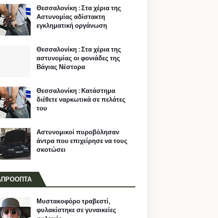
Θεσσαλονίκη : Στα χέρια της
Αστυνομίας αδίστακτη
εγκληματική οργάνωση
Θεσσαλονίκη : Στα χέρια της
αστυνομίας οι φονιάδες της
Βάγιας Νέστορα
Θεσσαλονίκη : Κατάστημα
διέθετε ναρκωτικά σε πελάτες
του
Αστυνομικοί πυροβόλησαν
άντρα που επιχείρησε να τους
σκοτώσει
ΑΠΡΟΟΠΤΑ
Μυστακοφόρο τραβεστί,
φυλακίστηκε σε γυναικείες