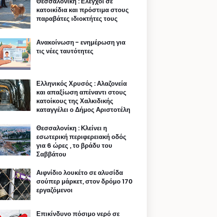
Θεσσαλονίκη : Ελεγχοι σε
κατοικίδια και πρόστιμα στους
παραβάτες ιδιοκτήτες τους
Ανακοίνωση - ενημέρωση για
τις νέες ταυτότητες
Ελληνικός Χρυσός : Αλαζονεία
και απαξίωση απέναντι στους
κατοίκους της Χαλκιδικής
καταγγέλει ο Δήμος Αριστοτέλη
Θεσσαλονίκη : Κλείνει η
εσωτερική περιφερειακή οδός
για 6 ώρες , το βράδυ του
Σαββάτου
Αιφνίδιο λουκέτο σε αλυσίδα
σούπερ μάρκετ, στον δρόμο 170
εργαζόμενοι
Επικίνδυνο πόσιμο νερό σε