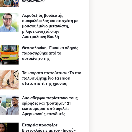
ναρκωτικών
Ακροδεξιός βουλευτής,
ομοφυλόφιλος και σε σχέση με
μουσουλμάνο μετανάστη,
μίλησε ανοιχτά στην
Αυστραλιανή Βουλή
Θεσσαλονίκη : Γυναίκα οδηγός
παρασύρθηκε από το
αυτοκίνητο της
Τα «αόρατα παπούτσια» : Το πιο
πολυσυζητημένο fashion
statement της χρονιάς
Δύο αδέρφια παρίσταναν τους
εμίρηδες και "βούτηξαν" 21
εκατομμύρια, από αφελείς
Αμερικανούς επενδυτές
Εταιρεία προσφέρει
βιντεοκλήσεις με τον «Ιησού»