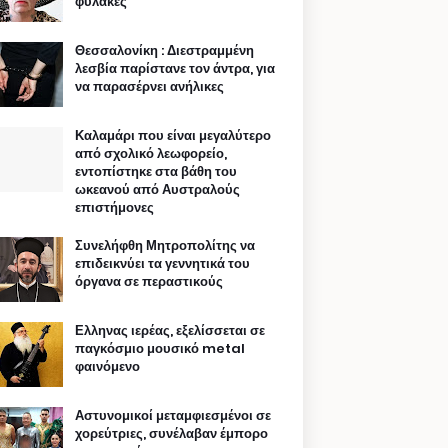
φυλακές
Θεσσαλονίκη : Διεστραμμένη
λεσβία παρίστανε τον άντρα, για
να παρασέρνει ανήλικες
Καλαμάρι που είναι μεγαλύτερο
από σχολικό λεωφορείο,
εντοπίστηκε στα βάθη του
ωκεανού από Αυστραλούς
επιστήμονες
Συνελήφθη Μητροπολίτης να
επιδεικνύει τα γεννητικά του
όργανα σε περαστικούς
Ελληνας ιερέας, εξελίσσεται σε
παγκόσμιο μουσικό metal
φαινόμενο
Αστυνομικοί μεταμφιεσμένοι σε
χορεύτριες, συνέλαβαν έμπορο