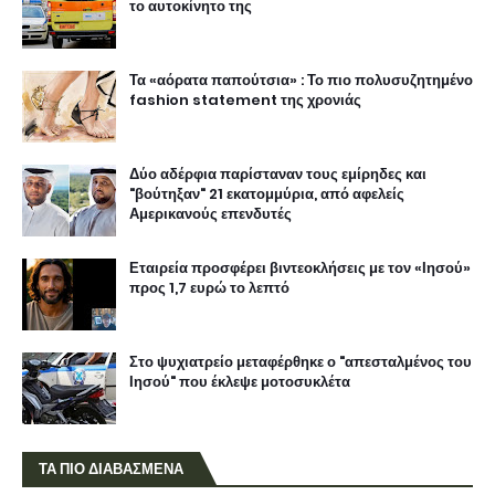
το αυτοκίνητο της
Τα «αόρατα παπούτσια» : Το πιο πολυσυζητημένο
fashion statement της χρονιάς
Δύο αδέρφια παρίσταναν τους εμίρηδες και
"βούτηξαν" 21 εκατομμύρια, από αφελείς
Αμερικανούς επενδυτές
Εταιρεία προσφέρει βιντεοκλήσεις με τον «Ιησού»
προς 1,7 ευρώ το λεπτό
Στο ψυχιατρείο μεταφέρθηκε ο "απεσταλμένος του
Ιησού" που έκλεψε μοτοσυκλέτα
ΤΑ ΠΙΟ ΔΙΑΒΑΣΜΕΝΑ