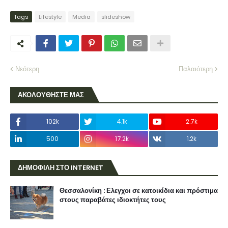
Tags
Lifestyle
Media
slideshow
Νεότερη
Παλαιότερη
ΑΚΟΛΟΥΘΗΣΤΕ ΜΑΣ
102k
4.1k
2.7k
500
17.2k
1.2k
ΔΗΜΟΦΙΛΗ ΣΤΟ INTERNET
Θεσσαλονίκη : Ελεγχοι σε κατοικίδια και πρόστιμα
στους παραβάτες ιδιοκτήτες τους