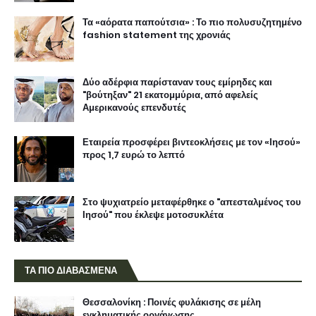
Τα «αόρατα παπούτσια» : Το πιο πολυσυζητημένο
fashion statement της χρονιάς
Δύο αδέρφια παρίσταναν τους εμίρηδες και
"βούτηξαν" 21 εκατομμύρια, από αφελείς
Αμερικανούς επενδυτές
Εταιρεία προσφέρει βιντεοκλήσεις με τον «Ιησού»
προς 1,7 ευρώ το λεπτό
Στο ψυχιατρείο μεταφέρθηκε ο "απεσταλμένος του
Ιησού" που έκλεψε μοτοσυκλέτα
ΤΑ ΠΙΟ ΔΙΑΒΑΣΜΕΝΑ
Θεσσαλονίκη : Ποινές φυλάκισης σε μέλη
εγκληματικής οργάνωσης