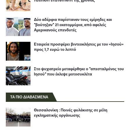
fashion statement της χρονιάς
Δύο αδέρφια παρίσταναν τους εμίρηδες και
"βούτηξαν" 21 εκατομμύρια, από αφελείς
Αμερικανούς επενδυτές
Εταιρεία προσφέρει βιντεοκλήσεις με τον «Ιησού»
προς 1,7 ευρώ το λεπτό
Στο ψυχιατρείο μεταφέρθηκε ο "απεσταλμένος του
Ιησού" που έκλεψε μοτοσυκλέτα
ΤΑ ΠΙΟ ΔΙΑΒΑΣΜΕΝΑ
Θεσσαλονίκη : Ποινές φυλάκισης σε μέλη
εγκληματικής οργάνωσης