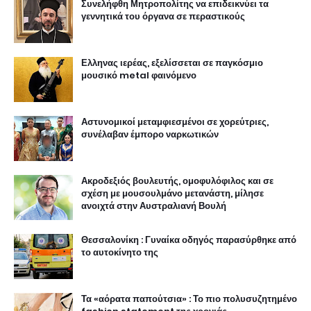
Συνελήφθη Μητροπολίτης να επιδεικνύει τα
γεννητικά του όργανα σε περαστικούς
Ελληνας ιερέας, εξελίσσεται σε παγκόσμιο
μουσικό metal φαινόμενο
Αστυνομικοί μεταμφιεσμένοι σε χορεύτριες,
συνέλαβαν έμπορο ναρκωτικών
Ακροδεξιός βουλευτής, ομοφυλόφιλος και σε
σχέση με μουσουλμάνο μετανάστη, μίλησε
ανοιχτά στην Αυστραλιανή Βουλή
Θεσσαλονίκη : Γυναίκα οδηγός παρασύρθηκε από
το αυτοκίνητο της
Τα «αόρατα παπούτσια» : Το πιο πολυσυζητημένο