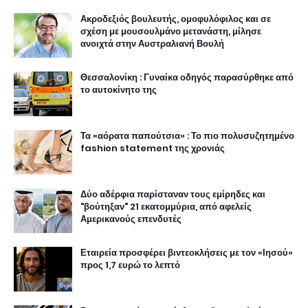
Ακροδεξιός βουλευτής, ομοφυλόφιλος και σε
σχέση με μουσουλμάνο μετανάστη, μίλησε
ανοιχτά στην Αυστραλιανή Βουλή
Θεσσαλονίκη : Γυναίκα οδηγός παρασύρθηκε από
το αυτοκίνητο της
Τα «αόρατα παπούτσια» : Το πιο πολυσυζητημένο
fashion statement της χρονιάς
Δύο αδέρφια παρίσταναν τους εμίρηδες και
"βούτηξαν" 21 εκατομμύρια, από αφελείς
Αμερικανούς επενδυτές
Εταιρεία προσφέρει βιντεοκλήσεις με τον «Ιησού»
προς 1,7 ευρώ το λεπτό