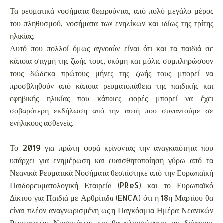
Τα ρευματικά νοσήματα θεωρούνται, από πολύ μεγάλο μέρος
του πληθυσμού, νοσήματα των ενηλίκων και ιδίως της τρίτης
ηλικίας.
Αυτό που πολλοί όμως αγνοούν είναι ότι και τα παιδιά σε
κάποια στιγμή της ζωής τους, ακόμη και μόλις συμπληρώσουν
τους δώδεκα πρώτους μήνες της ζωής τους μπορεί να
προσβληθούν από κάποια ρευματοπάθεια της παιδικής και
εφηβικής ηλικίας που κάποιες φορές μπορεί να έχει
σοβαρότερη εκδήλωση από την αυτή που συναντούμε σε
ενήλικους ασθενείς.
Το 2019 για πρώτη φορά κρίνοντας την αναγκαιότητα που
υπάρχει για ενημέρωση και ευαισθητοποίηση γύρω από τα
Νεανικά Ρευματικά Νοσήματα θεσπίστηκε από την Ευρωπαϊκή
Παιδορευματολογική Εταιρεία (PReS) και το Ευρωπαϊκό
Δίκτυο για Παιδιά με Αρθρίτιδα (ENCA) ότι η 18η Μαρτίου θα
είναι πλέον αναγνωρισμένη ως η Παγκόσμια Ημέρα Νεανικών
Ρευματικών Νοσημάτων και θα πλαισιώνεται με διάφορες