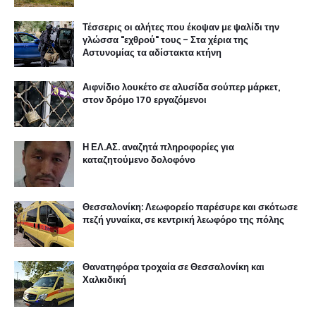
Τέσσερις οι αλήτες που έκοψαν με ψαλίδι την
γλώσσα "εχθρού" τους - Στα χέρια της
Αστυνομίας τα αδίστακτα κτήνη
Αιφνίδιο λουκέτο σε αλυσίδα σούπερ μάρκετ,
στον δρόμο 170 εργαζόμενοι
Η ΕΛ.ΑΣ. αναζητά πληροφορίες για
καταζητούμενο δολοφόνο
Θεσσαλονίκη: Λεωφορείο παρέσυρε και σκότωσε
πεζή γυναίκα, σε κεντρική λεωφόρο της πόλης
Θανατηφόρα τροχαία σε Θεσσαλονίκη και
Χαλκιδική