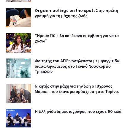
Organmeetings on the spot : Στην πρώτη
γραμμή για τη μάχη της ζωής
"Ήμουν 110 κιλά και έκανα επέμβαση για να τα
χάσω"
Φοιτητής του ΑΠΘ νοσηλεύεται με μηνιγγίτιδα,
διασωληνωμένος στο Γενικό Νοσοκομείο
Τρικάλων
Νικητής στην μάχη για την ζωή ο 18χρονος
Μάριος, που έκανε μεταμόσχευση στο Τορίνο.
H Ελληνίδα δημοσιογράφος που έχασε 60 κιλά