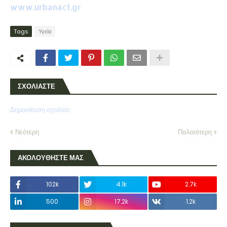
www.urbanact.gr
Tags
Υγεία
ΣΧΟΛΙΑΣΤΕ
Δημοσίευση σχολίου
Νεότερη
Παλαιότερη
ΑΚΟΛΟΥΘΗΣΤΕ ΜΑΣ
102k
4.1k
2.7k
500
17.2k
1.2k