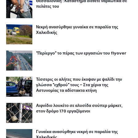
Θεσσαλονίκη : Κατάστημα διέθετε ναρκωτικά σε
πελάτες του
Νεκρή ανασύρθηκε γυναίκα σε παραλία της
Χαλκιδικής
"Περίεργο" το πέρας των εργασιών του flyover
Τέσσερις οι αλήτες που έκοψαν με ψαλίδι την
γλώσσα "εχθρού" τους - Στα χέρια της
Αστυνομίας τα αδίστακτα κτήνη
Αιφνίδιο λουκέτο σε αλυσίδα σούπερ μάρκετ,
στον δρόμο 170 εργαζόμενοι
Γυναίκα ανασύρθηκε νεκρή σε παραλία της
Χαλκιδικής