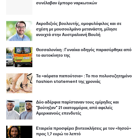
συνέλαβαν έμπορο ναρκωτικών
Ακροδεξιός βουλευτής, ομοφυλόφιλος και σε
σχέση με μουσουλμάνο μετανάστη, μίλησε
ανοιχτά στην Αυστραλιανή Βουλή
Θεσσαλονίκη : Γυναίκα οδηγός παρασύρθηκε από
το αυτοκίνητο της
Τα «αόρατα παπούτσια» : Το πιο πολυσυζητημένο
fashion statement της χρονιάς
Δύο αδέρφια παρίσταναν τους εμίρηδες και
"βούτηξαν" 21 εκατομμύρια, από αφελείς
Αμερικανούς επενδυτές
Εταιρεία προσφέρει βιντεοκλήσεις με τον «Ιησού»
προς 1,7 ευρώ το λεπτό