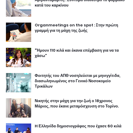
κατά του καρκίνου
Organmeetings on the spot : Στην πρώτη
γραμμή για τη μάχη της ζωής
"Ήμουν 110 κιλά και έκανα επέμβαση για να τα
χάσω"
Φοιτητής του ΑΠΘ νοσηλεύεται με μηνιγγίτιδα,
διασωληνωμένος στο Γενικό Νοσοκομείο
Τρικάλων
Νικητής στην μάχη για την ζωή ο 18χρονος
Μάριος, που έκανε μεταμόσχευση στο Τορίνο.
H Ελληνίδα δημοσιογράφος που έχασε 60 κιλά