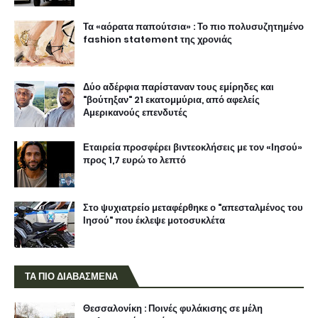
Τα «αόρατα παπούτσια» : Το πιο πολυσυζητημένο
fashion statement της χρονιάς
Δύο αδέρφια παρίσταναν τους εμίρηδες και
"βούτηξαν" 21 εκατομμύρια, από αφελείς
Αμερικανούς επενδυτές
Εταιρεία προσφέρει βιντεοκλήσεις με τον «Ιησού»
προς 1,7 ευρώ το λεπτό
Στο ψυχιατρείο μεταφέρθηκε ο "απεσταλμένος του
Ιησού" που έκλεψε μοτοσυκλέτα
ΤΑ ΠΙΟ ΔΙΑΒΑΣΜΕΝΑ
Θεσσαλονίκη : Ποινές φυλάκισης σε μέλη