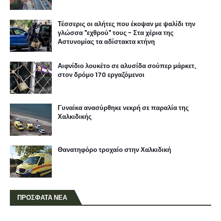
Τέσσερις οι αλήτες που έκοψαν με ψαλίδι την
γλώσσα "εχθρού" τους - Στα χέρια της
Αστυνομίας τα αδίστακτα κτήνη
Αιφνίδιο λουκέτο σε αλυσίδα σούπερ μάρκετ,
στον δρόμο 170 εργαζόμενοι
Γυναίκα ανασύρθηκε νεκρή σε παραλία της
Χαλκιδικής
Θανατηφόρο τροχαίο στην Χαλκιδική
ΠΡΟΣΦΑΤΑ ΝΕΑ