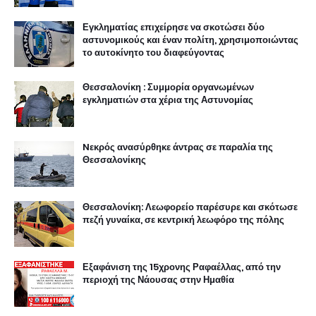
Εγκληματίας επιχείρησε να σκοτώσει δύο
αστυνομικούς και έναν πολίτη, χρησιμοποιώντας
το αυτοκίνητο του διαφεύγοντας
Θεσσαλονίκη : Συμμορία οργανωμένων
εγκληματιών στα χέρια της Αστυνομίας
Nεκρός ανασύρθηκε άντρας σε παραλία της
Θεσσαλονίκης
Θεσσαλονίκη: Λεωφορείο παρέσυρε και σκότωσε
πεζή γυναίκα, σε κεντρική λεωφόρο της πόλης
Εξαφάνιση της 15χρονης Ραφαέλλας, από την
περιοχή της Νάουσας στην Ημαθία