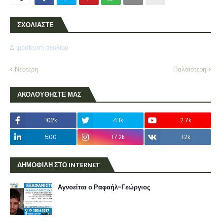
ΣΧΟΛΙΑΣΤΕ
Δημοσίευση σχολίου
Νεότερη
Παλαιότερη
ΑΚΟΛΟΥΘΗΣΤΕ ΜΑΣ
102k
4.1k
2.7k
500
17.2k
1.2k
ΔΗΜΟΦΙΛΗ ΣΤΟ INTERNET
Αγνοείται ο Ραφαήλ-Γεώργιος