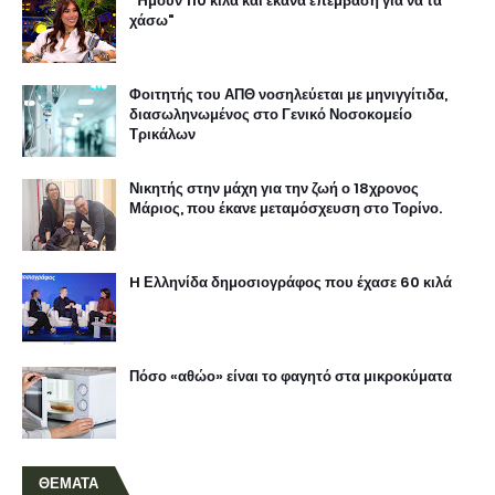
"Ήμουν 110 κιλά και έκανα επέμβαση για να τα
χάσω"
Φοιτητής του ΑΠΘ νοσηλεύεται με μηνιγγίτιδα,
διασωληνωμένος στο Γενικό Νοσοκομείο
Τρικάλων
Νικητής στην μάχη για την ζωή ο 18χρονος
Μάριος, που έκανε μεταμόσχευση στο Τορίνο.
H Ελληνίδα δημοσιογράφος που έχασε 60 κιλά
Πόσο «αθώο» είναι το φαγητό στα μικροκύματα
ΘΕΜΑΤΑ