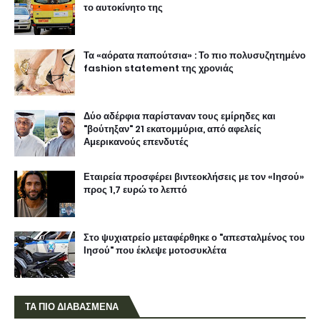
το αυτοκίνητο της
Τα «αόρατα παπούτσια» : Το πιο πολυσυζητημένο
fashion statement της χρονιάς
Δύο αδέρφια παρίσταναν τους εμίρηδες και
"βούτηξαν" 21 εκατομμύρια, από αφελείς
Αμερικανούς επενδυτές
Εταιρεία προσφέρει βιντεοκλήσεις με τον «Ιησού»
προς 1,7 ευρώ το λεπτό
Στο ψυχιατρείο μεταφέρθηκε ο "απεσταλμένος του
Ιησού" που έκλεψε μοτοσυκλέτα
ΤΑ ΠΙΟ ΔΙΑΒΑΣΜΕΝΑ