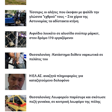
Τέσσερις οι αλήτες που έκοψαν με ψαλίδι την
γλώσσα "εχθρού" τους - Στα χέρια της
Αστυνομίας τα αδίστακτα κτήνη
Αιφνίδιο λουκέτο σε αλυσίδα σούπερ μάρκετ,
στον δρόμο 170 εργαζόμενοι
Θεσσαλονίκη : Κατάστημα διέθετε ναρκωτικά σε
πελάτες του
Η ΕΛ.ΑΣ. αναζητά πληροφορίες για
καταζητούμενο δολοφόνο
Θεσσαλονίκη: Λεωφορείο παρέσυρε και σκότωσε
πεζή γυναίκα, σε κεντρική λεωφόρο της πόλης