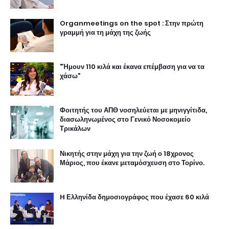
Organmeetings on the spot : Στην πρώτη
γραμμή για τη μάχη της ζωής
"Ήμουν 110 κιλά και έκανα επέμβαση για να τα
χάσω"
Φοιτητής του ΑΠΘ νοσηλεύεται με μηνιγγίτιδα,
διασωληνωμένος στο Γενικό Νοσοκομείο
Τρικάλων
Νικητής στην μάχη για την ζωή ο 18χρονος
Μάριος, που έκανε μεταμόσχευση στο Τορίνο.
H Ελληνίδα δημοσιογράφος που έχασε 60 κιλά