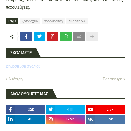
παραλείψεις.
Tags
ξενοδοχείο
φοροδιαφυγή
slideshow
ΣΧΟΛΙΑΣΤΕ
Δημοσίευση σχολίου
Νεότερη
Παλαιότερη
ΑΚΟΛΟΥΘΗΣΤΕ ΜΑΣ
102k
4.1k
2.7k
500
17.2k
1.2k