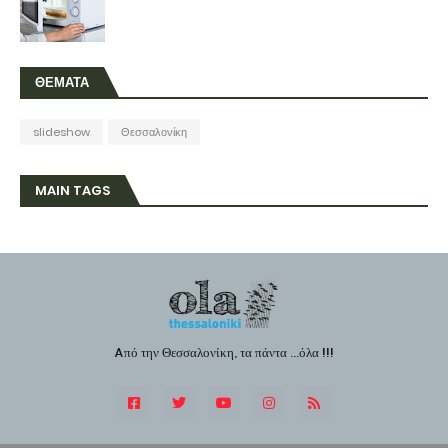
ΘΕΜΑΤΑ
slideshow
Θεσσαλονίκη
MAIN TAGS
Aπό την Θεσσαλονίκη, τα πάντα ...όλα !!!