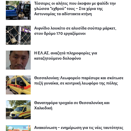
Τέσσερις οι αλήτες που έκοψαν με ψαλίδι την
γλώσσα "εχθρού" τους - Στα χέρια της
Αστυνομίας τα αδίστακτα κτήνη
Αιφνίδιο λουκέτο σε αλυσίδα σούπερ μάρκετ,
στον δρόμο 170 εργαζόμενοι
Η ΕΛ.ΑΣ. αναζητά πληροφορίες για
καταζητούμενο δολοφόνο
Θεσσαλονίκη: Λεωφορείο παρέσυρε και σκότωσε
πεζή γυναίκα, σε κεντρική λεωφόρο της πόλης
Θανατηφόρα τροχαία σε Θεσσαλονίκη και
Χαλκιδική
Ανακοίνωση - ενημέρωση για τις νέες ταυτότητες