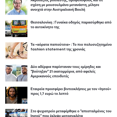
Ακροδεξιός βουλευτής, ομοφυλόφιλος και σε
σχέση με μουσουλμάνο μετανάστη, μίλησε
ανοιχτά στην Αυστραλιανή Βουλή
Θεσσαλονίκη : Γυναίκα οδηγός παρασύρθηκε από
το αυτοκίνητο της
Τα «αόρατα παπούτσια» : Το πιο πολυσυζητημένο
fashion statement της χρονιάς
Δύο αδέρφια παρίσταναν τους εμίρηδες και
"βούτηξαν" 21 εκατομμύρια, από αφελείς
Αμερικανούς επενδυτές
Εταιρεία προσφέρει βιντεοκλήσεις με τον «Ιησού»
προς 1,7 ευρώ το λεπτό
Στο ψυχιατρείο μεταφέρθηκε ο "απεσταλμένος του
Ιησού" που έκλεψε μοτοσυκλέτα