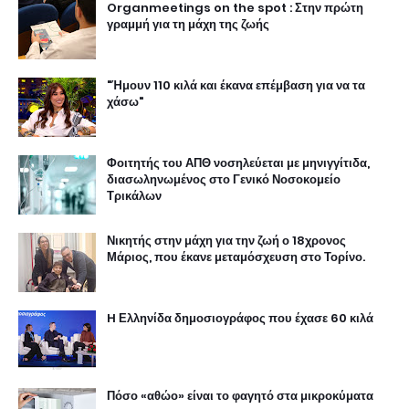
Organmeetings on the spot : Στην πρώτη
γραμμή για τη μάχη της ζωής
"Ήμουν 110 κιλά και έκανα επέμβαση για να τα
χάσω"
Φοιτητής του ΑΠΘ νοσηλεύεται με μηνιγγίτιδα,
διασωληνωμένος στο Γενικό Νοσοκομείο
Τρικάλων
Νικητής στην μάχη για την ζωή ο 18χρονος
Μάριος, που έκανε μεταμόσχευση στο Τορίνο.
H Ελληνίδα δημοσιογράφος που έχασε 60 κιλά
Πόσο «αθώο» είναι το φαγητό στα μικροκύματα