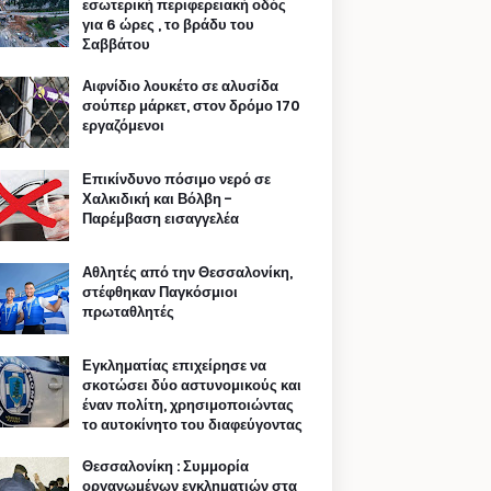
εσωτερική περιφερειακή οδός
για 6 ώρες , το βράδυ του
Σαββάτου
Αιφνίδιο λουκέτο σε αλυσίδα
σούπερ μάρκετ, στον δρόμο 170
εργαζόμενοι
Επικίνδυνο πόσιμο νερό σε
Χαλκιδική και Βόλβη -
Παρέμβαση εισαγγελέα
Αθλητές από την Θεσσαλονίκη,
στέφθηκαν Παγκόσμιοι
πρωταθλητές
Εγκληματίας επιχείρησε να
σκοτώσει δύο αστυνομικούς και
έναν πολίτη, χρησιμοποιώντας
το αυτοκίνητο του διαφεύγοντας
Θεσσαλονίκη : Συμμορία
οργανωμένων εγκληματιών στα