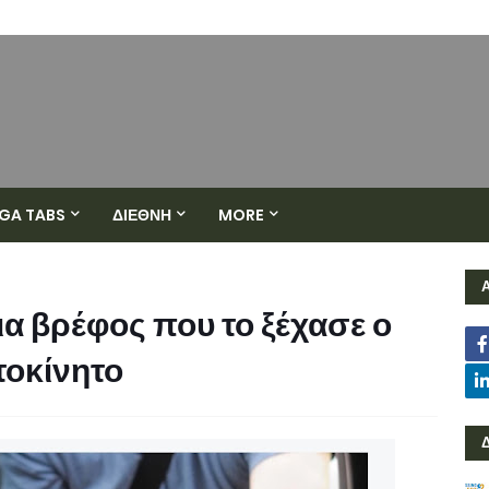
GA TABS
ΔΙΕΘΝΗ
MORE
ια βρέφος που το ξέχασε ο
τοκίνητο