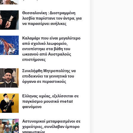
Θεσσαλονίκη : Διεστραμμένη
λεσβία παρίστανε τον άντρα, για
να παρασέρνει ανήλικες
Καλαμάρι που είναι μεγαλύτερο
από σχολικό λεωφορείο,
εντοπίστηκε στα βάθη του
ωκεανού από Αυστραλούς
επιστήμονες
Συνελήφθη Μητροπολίτης να
επιδεικνύει τα γεννητικά του
όργανα σε περαστικούς
Ελληνας ιερέας, εξελίσσεται σε
παγκόσμιο μουσικό metal
φαινόμενο
Αστυνομικοί μεταμφιεσμένοι σε
χορεύτριες, συνέλαβαν έμπορο
ναρκωτικών