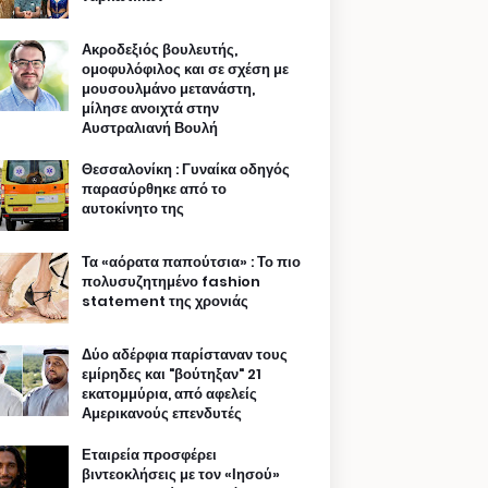
Ακροδεξιός βουλευτής,
ομοφυλόφιλος και σε σχέση με
μουσουλμάνο μετανάστη,
μίλησε ανοιχτά στην
Αυστραλιανή Βουλή
Θεσσαλονίκη : Γυναίκα οδηγός
παρασύρθηκε από το
αυτοκίνητο της
Τα «αόρατα παπούτσια» : Το πιο
πολυσυζητημένο fashion
statement της χρονιάς
Δύο αδέρφια παρίσταναν τους
εμίρηδες και "βούτηξαν" 21
εκατομμύρια, από αφελείς
Αμερικανούς επενδυτές
Εταιρεία προσφέρει
βιντεοκλήσεις με τον «Ιησού»