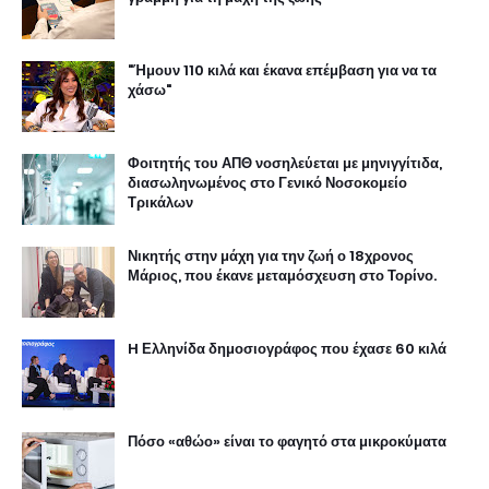
"Ήμουν 110 κιλά και έκανα επέμβαση για να τα
χάσω"
Φοιτητής του ΑΠΘ νοσηλεύεται με μηνιγγίτιδα,
διασωληνωμένος στο Γενικό Νοσοκομείο
Τρικάλων
Νικητής στην μάχη για την ζωή ο 18χρονος
Μάριος, που έκανε μεταμόσχευση στο Τορίνο.
H Ελληνίδα δημοσιογράφος που έχασε 60 κιλά
Πόσο «αθώο» είναι το φαγητό στα μικροκύματα