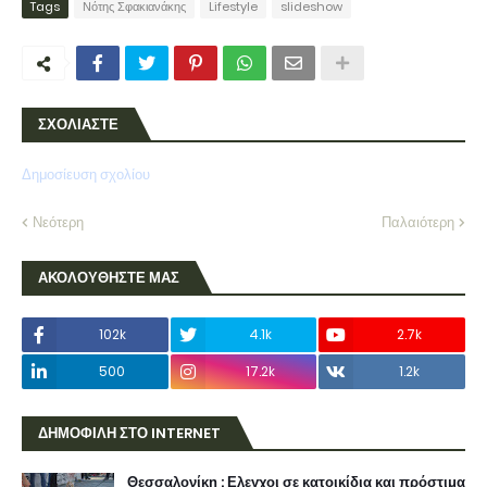
Tags
Νότης Σφακιανάκης
Lifestyle
slideshow
ΣΧΟΛΙΑΣΤΕ
Δημοσίευση σχολίου
Νεότερη
Παλαιότερη
ΑΚΟΛΟΥΘΗΣΤΕ ΜΑΣ
102k
4.1k
2.7k
500
17.2k
1.2k
ΔΗΜΟΦΙΛΗ ΣΤΟ INTERNET
Θεσσαλονίκη : Ελεγχοι σε κατοικίδια και πρόστιμα