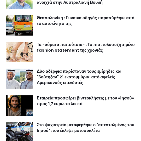
ανοιχτά στην Αυστραλιανή Βουλή
Θεσσαλονίκη : Γυναίκα οδηγός παρασύρθηκε από
το αυτοκίνητο της
Τα «αόρατα παπούτσια» : Το πιο πολυσυζητημένο
fashion statement της χρονιάς
Δύο αδέρφια παρίσταναν τους εμίρηδες και
"βούτηξαν" 21 εκατομμύρια, από αφελείς
Αμερικανούς επενδυτές
Εταιρεία προσφέρει βιντεοκλήσεις με τον «Ιησού»
προς 1,7 ευρώ το λεπτό
Στο ψυχιατρείο μεταφέρθηκε ο "απεσταλμένος του
Ιησού" που έκλεψε μοτοσυκλέτα