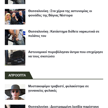
Θεσσαλονίκη : Στα χέρια της αστυνομίας οι
φονιάδες της Βάγιας Νέστορα
Θεσσαλονίκη : Κατάστημα διέθετε ναρκωτικά σε
πελάτες του
Αστυνομικοί πυροβόλησαν άντρα που επιχείρησε
να τους σκοτώσει
ΑΠΡΟΟΠΤΑ
Μυστακοφόρο τραβεστί, φυλακίστηκε σε
γυναικείες φυλακές
Θεσσαλονίκη : Διεστραμμένη λεσβία παρίστανε