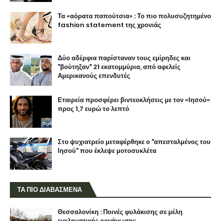
Τα «αόρατα παπούτσια» : Το πιο πολυσυζητημένο
fashion statement της χρονιάς
Δύο αδέρφια παρίσταναν τους εμίρηδες και
"βούτηξαν" 21 εκατομμύρια, από αφελείς
Αμερικανούς επενδυτές
Εταιρεία προσφέρει βιντεοκλήσεις με τον «Ιησού»
προς 1,7 ευρώ το λεπτό
Στο ψυχιατρείο μεταφέρθηκε ο "απεσταλμένος του
Ιησού" που έκλεψε μοτοσυκλέτα
ΤΑ ΠΙΟ ΔΙΑΒΑΣΜΕΝΑ
Θεσσαλονίκη : Ποινές φυλάκισης σε μέλη
εγκληματικής οργάνωσης