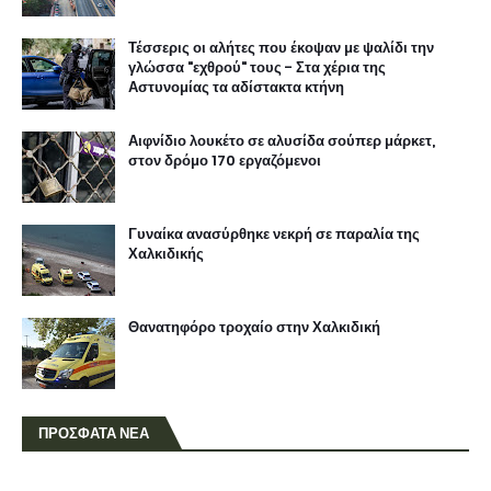
Τέσσερις οι αλήτες που έκοψαν με ψαλίδι την
γλώσσα "εχθρού" τους - Στα χέρια της
Αστυνομίας τα αδίστακτα κτήνη
Αιφνίδιο λουκέτο σε αλυσίδα σούπερ μάρκετ,
στον δρόμο 170 εργαζόμενοι
Γυναίκα ανασύρθηκε νεκρή σε παραλία της
Χαλκιδικής
Θανατηφόρο τροχαίο στην Χαλκιδική
ΠΡΟΣΦΑΤΑ ΝΕΑ