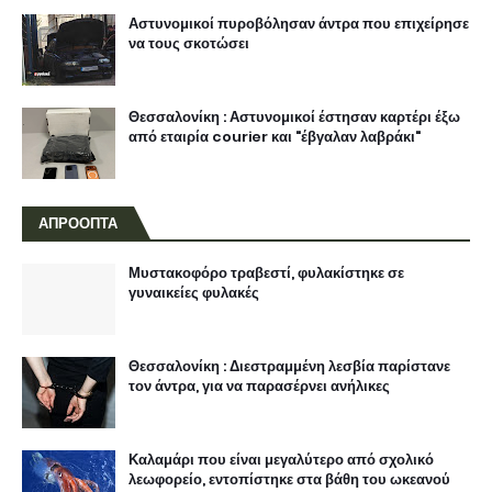
Αστυνομικοί πυροβόλησαν άντρα που επιχείρησε
να τους σκοτώσει
Θεσσαλονίκη : Αστυνομικοί έστησαν καρτέρι έξω
από εταιρία courier και "έβγαλαν λαβράκι"
ΑΠΡΟΟΠΤΑ
Μυστακοφόρο τραβεστί, φυλακίστηκε σε
γυναικείες φυλακές
Θεσσαλονίκη : Διεστραμμένη λεσβία παρίστανε
τον άντρα, για να παρασέρνει ανήλικες
Καλαμάρι που είναι μεγαλύτερο από σχολικό
λεωφορείο, εντοπίστηκε στα βάθη του ωκεανού