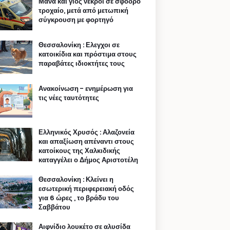
Μάνα και γιος νεκροί σε σφοδρό
τροχαίο, μετά από μετωπική
σύγκρουση με φορτηγό
Θεσσαλονίκη : Ελεγχοι σε
κατοικίδια και πρόστιμα στους
παραβάτες ιδιοκτήτες τους
Ανακοίνωση - ενημέρωση για
τις νέες ταυτότητες
Ελληνικός Χρυσός : Αλαζονεία
και απαξίωση απέναντι στους
κατοίκους της Χαλκιδικής
καταγγέλει ο Δήμος Αριστοτέλη
Θεσσαλονίκη : Κλείνει η
εσωτερική περιφερειακή οδός
για 6 ώρες , το βράδυ του
Σαββάτου
Αιφνίδιο λουκέτο σε αλυσίδα