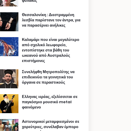
φυλακές
Θεσσαλονίκη : Διεστραμμένη
λεσβία παρίστανε τον άντρα, για
να παρασέρνει ανήλικες
Καλαμάρι που είναι μεγαλύτερο
από σχολικό λεωφορείο,
εντοπίστηκε στα βάθη του
ωκεανού από Αυστραλούς
επιστήμονες
Συνελήφθη Μητροπολίτης να
επιδεικνύει τα γεννητικά του
όργανα σε περαστικούς
Ελληνας ιερέας, εξελίσσεται σε
παγκόσμιο μουσικό metal
φαινόμενο
Αστυνομικοί μεταμφιεσμένοι σε
χορεύτριες, συνέλαβαν έμπορο