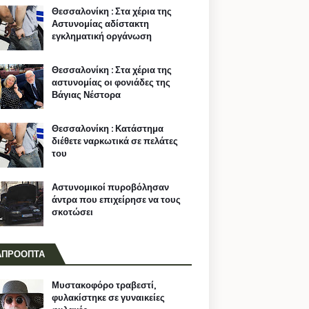
Θεσσαλονίκη : Στα χέρια της
Αστυνομίας αδίστακτη
εγκληματική οργάνωση
Θεσσαλονίκη : Στα χέρια της
αστυνομίας οι φονιάδες της
Βάγιας Νέστορα
Θεσσαλονίκη : Κατάστημα
διέθετε ναρκωτικά σε πελάτες
του
Αστυνομικοί πυροβόλησαν
άντρα που επιχείρησε να τους
σκοτώσει
ΑΠΡΟΟΠΤΑ
Μυστακοφόρο τραβεστί,
φυλακίστηκε σε γυναικείες