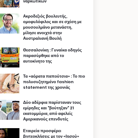
ναρκωτικών
Ακροδεξιός βουλευτής,
ομοφυλόφιλος και σε σχέση με
μουσουλμάνο μετανάστη,
μίλησε ανοιχτά στην
Αυστραλιανή Βουλή
Θεσσαλονίκη : Γυναίκα οδηγός
παρασύρθηκε από το
αυτοκίνητο της
Τα «αόρατα παπούτσια» : Το πιο
πολυσυζητημένο fashion
statement της χρονιάς
Δύο αδέρφια παρίσταναν τους
εμίρηδες και "βούτηξαν" 21
εκατομμύρια, από αφελείς
Αμερικανούς επενδυτές
Εταιρεία προσφέρει
βιντεοκλήσεις με τον «Ιησού»