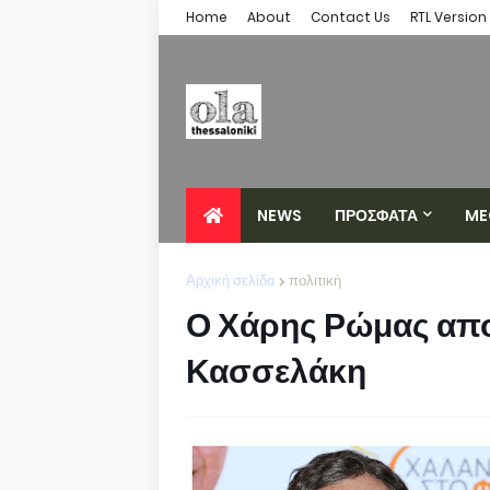
Home
About
Contact Us
RTL Version
NEWS
ΠΡΟΣΦΑΤΑ
ME
Αρχική σελίδα
πολιτική
Ο Χάρης Ρώμας απο
Κασσελάκη