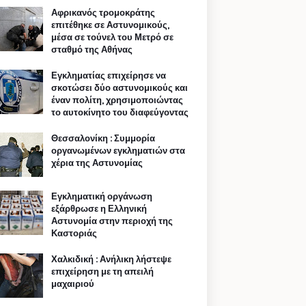
Αφρικανός τρομοκράτης
επιτέθηκε σε Αστυνομικούς,
μέσα σε τούνελ του Μετρό σε
σταθμό της Αθήνας
Εγκληματίας επιχείρησε να
σκοτώσει δύο αστυνομικούς και
έναν πολίτη, χρησιμοποιώντας
το αυτοκίνητο του διαφεύγοντας
Θεσσαλονίκη : Συμμορία
οργανωμένων εγκληματιών στα
χέρια της Αστυνομίας
Εγκληματική οργάνωση
εξάρθρωσε η Ελληνική
Αστυνομία στην περιοχή της
Καστοριάς
Χαλκιδική : Ανήλικη λήστεψε
επιχείρηση με τη απειλή
μαχαιριού