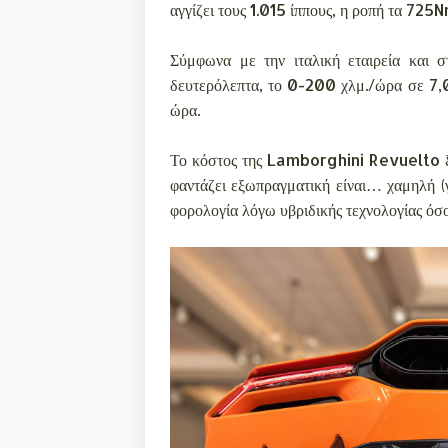
αγγίζει τους 1.015 ίππους, η ροπή τα 725N
Σύμφωνα με την ιταλική εταιρεία και 
δευτερόλεπτα, το 0-200 χλμ./ώρα σε 7,0
ώρα.
Το κόστος της Lamborghini Revuelto ξ
φαντάζει εξωπραγματική είναι… χαμηλή (γ
φορολογία λόγω υβριδικής τεχνολογίας όσ