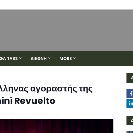
GA TABS
ΔΙΕΘΝΗ
MORE
λληνας αγοραστής της
ni Revuelto