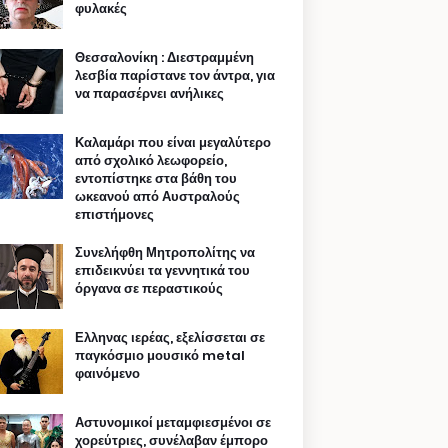
φυλακές
Θεσσαλονίκη : Διεστραμμένη
λεσβία παρίστανε τον άντρα, για
να παρασέρνει ανήλικες
Καλαμάρι που είναι μεγαλύτερο
από σχολικό λεωφορείο,
εντοπίστηκε στα βάθη του
ωκεανού από Αυστραλούς
επιστήμονες
Συνελήφθη Μητροπολίτης να
επιδεικνύει τα γεννητικά του
όργανα σε περαστικούς
Ελληνας ιερέας, εξελίσσεται σε
παγκόσμιο μουσικό metal
φαινόμενο
Αστυνομικοί μεταμφιεσμένοι σε
χορεύτριες, συνέλαβαν έμπορο