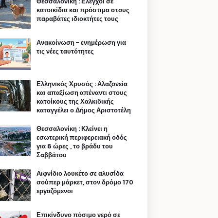
Θεσσαλονίκη : Ελεγχοι σε
κατοικίδια και πρόστιμα στους
παραβάτες ιδιοκτήτες τους
Ανακοίνωση - ενημέρωση για
τις νέες ταυτότητες
Ελληνικός Χρυσός : Αλαζονεία
και απαξίωση απέναντι στους
κατοίκους της Χαλκιδικής
καταγγέλει ο Δήμος Αριστοτέλη
Θεσσαλονίκη : Κλείνει η
εσωτερική περιφερειακή οδός
για 6 ώρες , το βράδυ του
Σαββάτου
Αιφνίδιο λουκέτο σε αλυσίδα
σούπερ μάρκετ, στον δρόμο 170
εργαζόμενοι
Επικίνδυνο πόσιμο νερό σε