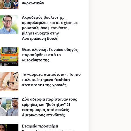
ναρκωτικών
Ακροδεξιός βουλευτής,
ομοφυλόφιλος και σε σχέση με
μουσουλμάνο μετανάστη,
μίλησε ανοιχτά στην
Αυστραλιανή Βουλή
Θεσσαλονίκη : Γυναίκα οδηγός
παρασύρθηκε από το
αυτοκίνητο της
Τα «αόρατα παπούτσια» : Το πιο
πολυσυζητημένο fashion
statement της χρονιάς
Δύο αδέρφια παρίσταναν τους
εμίρηδες και "βούτηξαν" 21
εκατομμύρια, από αφελείς
Αμερικανούς επενδυτές
Εταιρεία προσφέρει