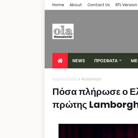
Home
About
Contact Us
RTL Version
NEWS
ΠΡΟΣΦΑΤΑ
ME
Αρχική σελίδα
Αυτοκίνητο
Πόσα πλήρωσε ο Ε
πρώτης Lamborghi