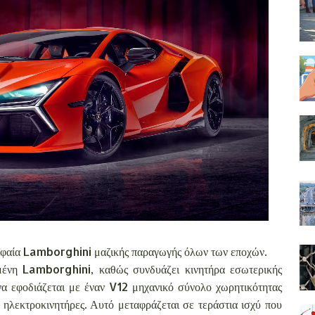
υφαία Lamborghini μαζικής παραγωγής όλων των εποχών.
ένη Lamborghini, καθώς συνδυάζει κινητήρα εσωτερικής
να εφοδιάζεται με έναν V12 μηχανικό σύνολο χωρητικότητας
ς ηλεκτροκινητήρες. Αυτό μεταφράζεται σε τεράστια ισχύ που