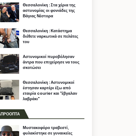
Θεσσαλονίκη : Στα χέρια της
αστυνομίας οι φονιάδες της
Βάγιας Νέστορα
Θεσσαλονίκη : Κατάστημα
διέθετε ναρκωτικά σε πελάτες
του
Αστυνομικοί πυροβόλησαν
άντρα που επιχείρησε να τους
σκοτώσει
Θεσσαλονίκη : Αστυνομικοί
έστησαν καρτέρι έξω από
εταιρία courier και "έβγαλαν
λαβράκι"
ΑΠΡΟΟΠΤΑ
Μυστακοφόρο τραβεστί,
φυλακίστηκε σε γυναικείες