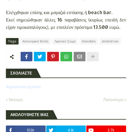
Ελέγχθηκαν επίσης και μαγαζιά εστίασης ή beach bar.
Εκεί σημειώθηκαν άλλες 16 παραβάσεις (κυρίως επειδή δεν
είχαν τιμοκαταλόγους), με επιπλέον πρόστιμα 13.500 ευρώ.
Tags
Αστυνομικό δελτίο
Λιμενικό Σώμα
Χαλκιδική
slideshow
ΣΧΟΛΙΑΣΤΕ
Δημοσίευση σχολίου
Νεότερη
Παλαιότερη
ΑΚΟΛΟΥΘΗΣΤΕ ΜΑΣ
102k
4.1k
2.7k