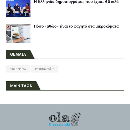
H Ελληνίδα δημοσιογράφος που έχασε 60 κιλά
Πόσο «αθώο» είναι το φαγητό στα μικροκύματα
ΘΕΜΑΤΑ
slideshow
Θεσσαλονίκη
MAIN TAGS