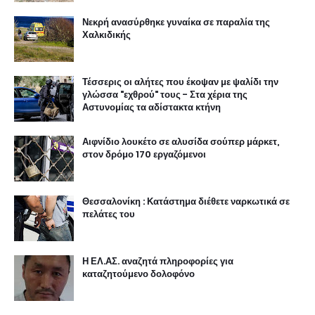
Νεκρή ανασύρθηκε γυναίκα σε παραλία της
Χαλκιδικής
Τέσσερις οι αλήτες που έκοψαν με ψαλίδι την
γλώσσα "εχθρού" τους - Στα χέρια της
Αστυνομίας τα αδίστακτα κτήνη
Αιφνίδιο λουκέτο σε αλυσίδα σούπερ μάρκετ,
στον δρόμο 170 εργαζόμενοι
Θεσσαλονίκη : Κατάστημα διέθετε ναρκωτικά σε
πελάτες του
Η ΕΛ.ΑΣ. αναζητά πληροφορίες για
καταζητούμενο δολοφόνο