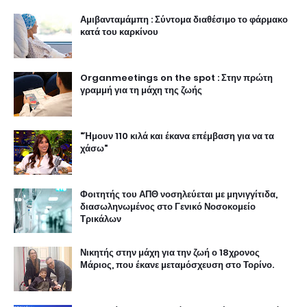
Αμιβανταμάμπη : Σύντομα διαθέσιμο το φάρμακο
κατά του καρκίνου
Organmeetings on the spot : Στην πρώτη
γραμμή για τη μάχη της ζωής
"Ήμουν 110 κιλά και έκανα επέμβαση για να τα
χάσω"
Φοιτητής του ΑΠΘ νοσηλεύεται με μηνιγγίτιδα,
διασωληνωμένος στο Γενικό Νοσοκομείο
Τρικάλων
Νικητής στην μάχη για την ζωή ο 18χρονος
Μάριος, που έκανε μεταμόσχευση στο Τορίνο.