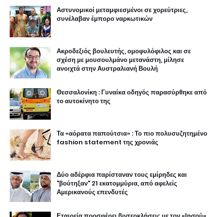
Αστυνομικοί μεταμφιεσμένοι σε χορεύτριες,
συνέλαβαν έμπορο ναρκωτικών
Ακροδεξιός βουλευτής, ομοφυλόφιλος και σε
σχέση με μουσουλμάνο μετανάστη, μίλησε
ανοιχτά στην Αυστραλιανή Βουλή
Θεσσαλονίκη : Γυναίκα οδηγός παρασύρθηκε από
το αυτοκίνητο της
Τα «αόρατα παπούτσια» : Το πιο πολυσυζητημένο
fashion statement της χρονιάς
Δύο αδέρφια παρίσταναν τους εμίρηδες και
"βούτηξαν" 21 εκατομμύρια, από αφελείς
Αμερικανούς επενδυτές
Εταιρεία προσφέρει βιντεοκλήσεις με τον «Ιησού»