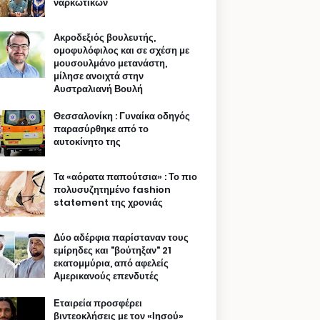
ναρκωτικών
Ακροδεξιός βουλευτής,
ομοφυλόφιλος και σε σχέση με
μουσουλμάνο μετανάστη,
μίλησε ανοιχτά στην
Αυστραλιανή Βουλή
Θεσσαλονίκη : Γυναίκα οδηγός
παρασύρθηκε από το
αυτοκίνητο της
Τα «αόρατα παπούτσια» : Το πιο
πολυσυζητημένο fashion
statement της χρονιάς
Δύο αδέρφια παρίσταναν τους
εμίρηδες και "βούτηξαν" 21
εκατομμύρια, από αφελείς
Αμερικανούς επενδυτές
Εταιρεία προσφέρει
βιντεοκλήσεις με τον «Ιησού»