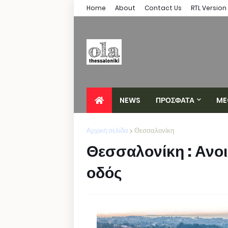
Home
About
Contact Us
RTL Version
NEWS
ΠΡΟΣΦΑΤΑ
ME
Αρχική σελίδα
Θεσσαλονίκη
Θεσσαλονίκη : Ανοι
οδός