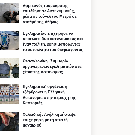
Αφρικανός τρομοκράτης
επιτέθηκε σε Αστυνομικούς,
μέσα σε τούνελ του Μετρό σε
σταθμό της Αθήνας
Εγκληματίας επιχείρησε να
σκοτώσει δύο αστυνομικούς και
έναν πολίτη, χρησιμοποιώντας
το αυτοκίνητο του διαφεύγοντας
Θεσσαλονίκη : Συμμορία
οργανωμένων εγκληματιών στα
χέρια της Αστυνομίας
Εγκληματική οργάνωση
εξάρθρωσε η Ελληνική
Αστυνομία στην περιοχή της
Καστοριάς
Χαλκιδική : Ανήλικη λήστεψε
επιχείρηση με τη απειλή
μαχαιριού