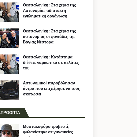
Θεσσαλονίκη : Στα χέρια της
Αστυνομίας αδίστακτη
εγκληματική οργάνωση
Θεσσαλονίκη : Στα χέρια της
αστυνομίας οι φονιάδες της
Βάγιας Νέστορα
Θεσσαλονίκη : Κατάστημα
διέθετε ναρκωτικά σε πελάτες
του
Αστυνομικοί πυροβόλησαν
άντρα που επιχείρησε να τους
σκοτώσει
ΑΠΡΟΟΠΤΑ
Μυστακοφόρο τραβεστί,
φυλακίστηκε σε γυναικείες