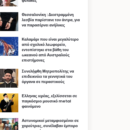
φυλακές
Θεσσαλονίκη : Διεστραμμένη
λεσβία παρίστανε τον άντρα, για
να παρασέρνει ανήλικες
Καλαμάρι που είναι μεγαλύτερο
από σχολικό λεωφορείο,
εντοπίστηκε στα βάθη του
ωκεανού από Αυστραλούς
επιστήμονες
Συνελήφθη Μητροπολίτης να
επιδεικνύει τα γεννητικά του
όργανα σε περαστικούς
Ελληνας ιερέας, εξελίσσεται σε
παγκόσμιο μουσικό metal
φαινόμενο
Αστυνομικοί μεταμφιεσμένοι σε
χορεύτριες, συνέλαβαν έμπορο