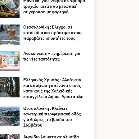
Μάνα και γιος νεκροί σε σφοδρό
τροχαίο, μετά από μετωπική
σύγκρουση με φορτηγό
Θεσσαλονίκη : Ελεγχοι σε
κατοικίδια και πρόστιμα στους
παραβάτες ιδιοκτήτες τους
Ανακοίνωση - ενημέρωση για
τις νέες ταυτότητες
Ελληνικός Χρυσός : Αλαζονεία
και απαξίωση απέναντι στους
κατοίκους της Χαλκιδικής
καταγγέλει ο Δήμος Αριστοτέλη
Θεσσαλονίκη : Κλείνει η
εσωτερική περιφερειακή οδός
για 6 ώρες , το βράδυ του
Σαββάτου
Αιφνίδιο λουκέτο σε αλυσίδα