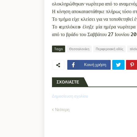
ολοκληρώθηκαν νωρίτερα από το αναμενό
Η κίνηση αποκαταστάθηκε πλήρως τόσο στη
Το τμήμα είχε κλείσει για να τοποθετηθεί
Το «μπλόκο» έληξε μία ημέρα νωρίτερα α
από το βράδυ του Σαββάτου 27 Ιουνίου 20
Tags
Θεσσαλονίκη
Περιφερειακή οδός
sli
Κοινή χρήση
ΣΧΟΛΙΑΣΤΕ
Δημοσίευση σχολίου
Νεότερη