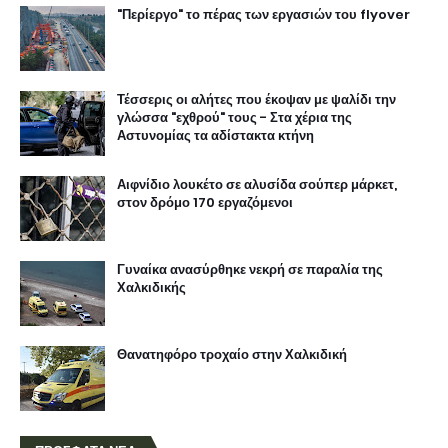
"Περίεργο" το πέρας των εργασιών του flyover
Τέσσερις οι αλήτες που έκοψαν με ψαλίδι την
γλώσσα "εχθρού" τους - Στα χέρια της
Αστυνομίας τα αδίστακτα κτήνη
Αιφνίδιο λουκέτο σε αλυσίδα σούπερ μάρκετ,
στον δρόμο 170 εργαζόμενοι
Γυναίκα ανασύρθηκε νεκρή σε παραλία της
Χαλκιδικής
Θανατηφόρο τροχαίο στην Χαλκιδική