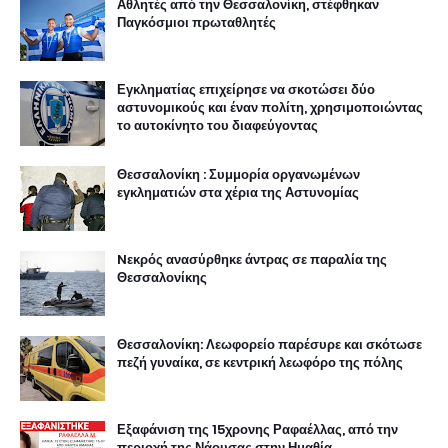
Αθλητές από την Θεσσαλονίκη, στέφθηκαν
Παγκόσμιοι πρωταθλητές
Εγκληματίας επιχείρησε να σκοτώσει δύο
αστυνομικούς και έναν πολίτη, χρησιμοποιώντας
το αυτοκίνητο του διαφεύγοντας
Θεσσαλονίκη : Συμμορία οργανωμένων
εγκληματιών στα χέρια της Αστυνομίας
Nεκρός ανασύρθηκε άντρας σε παραλία της
Θεσσαλονίκης
Θεσσαλονίκη: Λεωφορείο παρέσυρε και σκότωσε
πεζή γυναίκα, σε κεντρική λεωφόρο της πόλης
Εξαφάνιση της 15χρονης Ραφαέλλας, από την
περιοχή της Νάουσας στην Ημαθία