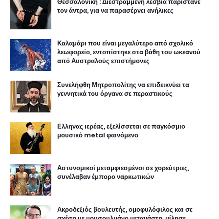
Θεσσαλονίκη : Διεστραμμένη λεσβία παρίστανε
τον άντρα, για να παρασέρνει ανήλικες
Καλαμάρι που είναι μεγαλύτερο από σχολικό
λεωφορείο, εντοπίστηκε στα βάθη του ωκεανού
από Αυστραλούς επιστήμονες
Συνελήφθη Μητροπολίτης να επιδεικνύει τα
γεννητικά του όργανα σε περαστικούς
Ελληνας ιερέας, εξελίσσεται σε παγκόσμιο
μουσικό metal φαινόμενο
Αστυνομικοί μεταμφιεσμένοι σε χορεύτριες,
συνέλαβαν έμπορο ναρκωτικών
Ακροδεξιός βουλευτής, ομοφυλόφιλος και σε
σχέση με μουσουλμάνο μετανάστη, μίλησε