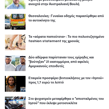
ανοιχτά στην Αυστραλιανή Βουλή
Θεσσαλονίκη : Γυναίκα οδηγός παρασύρθηκε από
το αυτοκίνητο της
Τα «αόρατα παπούτσια» : Το πιο πολυσυζητημένο
fashion statement της χρονιάς
Δύο αδέρφια παρίσταναν τους εμίρηδες και
"βούτηξαν" 21 εκατομμύρια, από αφελείς
Αμερικανούς επενδυτές
Εταιρεία προσφέρει βιντεοκλήσεις με τον «Ιησού»
προς 1,7 ευρώ το λεπτό
Στο ψυχιατρείο μεταφέρθηκε ο "απεσταλμένος του
Ιησού" που έκλεψε μοτοσυκλέτα