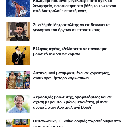
Καλαμάρι που είναι μεγαλύτερο από σχολικό
λεωφορείο, εντοπίστηκε στα βάθη του ωκεανού
από Αυστραλούς επιστήμονες
Συνελήφθη Μητροπολίτης να επιδεικνύει τα
γεννητικά του όργανα σε περαστικούς
Ελληνας ιερέας, εξελίσσεται σε παγκόσμιο
μουσικό metal φαινόμενο
Αστυνομικοί μεταμφιεσμένοι σε χορεύτριες,
συνέλαβαν έμπορο ναρκωτικών
Ακροδεξιός βουλευτής, ομοφυλόφιλος και σε
σχέση με μουσουλμάνο μετανάστη, μίλησε
ανοιχτά στην Αυστραλιανή Βουλή
Θεσσαλονίκη : Γυναίκα οδηγός παρασύρθηκε από
το αυτοκίνητο της