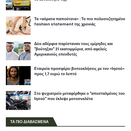
Τα «αόρατα παπούτσια» : Το πιο πολυσυζητημένο
fashion statement της χρονιάς
Δύο αδέρφια παρίσταναν τους εμίρηδες και
"βούτηξαν" 21 εκατομμύρια, από αφελείς
Αμερικανούς επενδυτές
Εταιρεία προσφέρει βιντεοκλήσεις με τον «Ιησού»
προς 1,7 ευρώ το λεπτό
Στο ψυχιατρείο μεταφέρθηκε ο "απεσταλμένος του
Ιησού" που έκλεψε μοτοσυκλέτα
ΤΑ ΠΙΟ ΔΙΑΒΑΣΜΕΝΑ