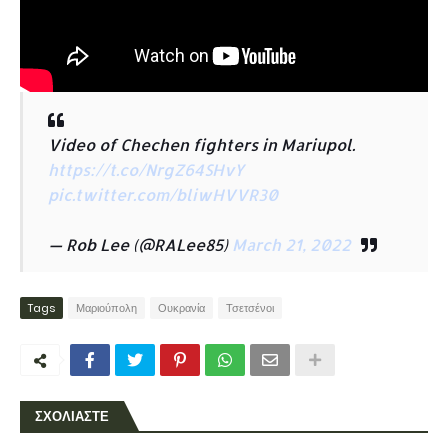
Video of Chechen fighters in Mariupol.
https://t.co/NrgZ64SHvY
pic.twitter.com/bliwHVVR30
— Rob Lee (@RALee85)
March 21, 2022
Tags
Μαριούπολη
Ουκρανία
Τσετσένοι
ΣΧΟΛΙΑΣΤΕ