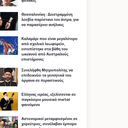
φυλακές
Θεσσαλονίκη : Διεστραμμένη
λεσβία παρίστανε τον άντρα, για
να παρασέρνει ανήλικες
Καλαμάρι που είναι μεγαλύτερο
από σχολικό λεωφορείο,
εντοπίστηκε στα βάθη του
ωκεανού από Αυστραλούς
επιστήμονες
Συνελήφθη Μητροπολίτης να
επιδεικνύει τα γεννητικά του
όργανα σε περαστικούς
Ελληνας ιερέας, εξελίσσεται σε
παγκόσμιο μουσικό metal
φαινόμενο
Αστυνομικοί μεταμφιεσμένοι σε
χορεύτριες, συνέλαβαν έμπορο