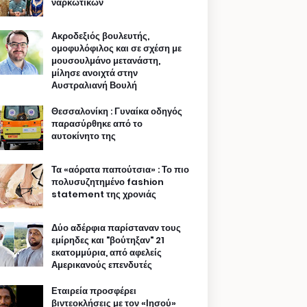
ναρκωτικών
Ακροδεξιός βουλευτής,
ομοφυλόφιλος και σε σχέση με
μουσουλμάνο μετανάστη,
μίλησε ανοιχτά στην
Αυστραλιανή Βουλή
Θεσσαλονίκη : Γυναίκα οδηγός
παρασύρθηκε από το
αυτοκίνητο της
Τα «αόρατα παπούτσια» : Το πιο
πολυσυζητημένο fashion
statement της χρονιάς
Δύο αδέρφια παρίσταναν τους
εμίρηδες και "βούτηξαν" 21
εκατομμύρια, από αφελείς
Αμερικανούς επενδυτές
Εταιρεία προσφέρει
βιντεοκλήσεις με τον «Ιησού»