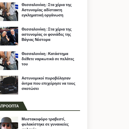
Θεσσαλονίκη : Στα χέρια της
Αστυνομίας αδίστακτη
εγκληματική οργάνωση
Θεσσαλονίκη : Στα χέρια της
αστυνομίας οι φονιάδες της
Βάγιας Νέστορα
Θεσσαλονίκη : Κατάστημα
διέθετε ναρκωτικά σε πελάτες
του
Αστυνομικοί πυροβόλησαν
άντρα που επιχείρησε να τους
σκοτώσει
ΑΠΡΟΟΠΤΑ
Μυστακοφόρο τραβεστί,
φυλακίστηκε σε γυναικείες