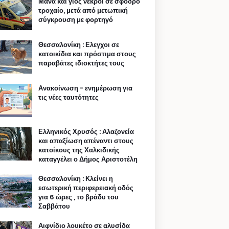
Μάνα και γιος νεκροί σε σφοδρό
τροχαίο, μετά από μετωπική
σύγκρουση με φορτηγό
Θεσσαλονίκη : Ελεγχοι σε
κατοικίδια και πρόστιμα στους
παραβάτες ιδιοκτήτες τους
Ανακοίνωση - ενημέρωση για
τις νέες ταυτότητες
Ελληνικός Χρυσός : Αλαζονεία
και απαξίωση απέναντι στους
κατοίκους της Χαλκιδικής
καταγγέλει ο Δήμος Αριστοτέλη
Θεσσαλονίκη : Κλείνει η
εσωτερική περιφερειακή οδός
για 6 ώρες , το βράδυ του
Σαββάτου
Αιφνίδιο λουκέτο σε αλυσίδα