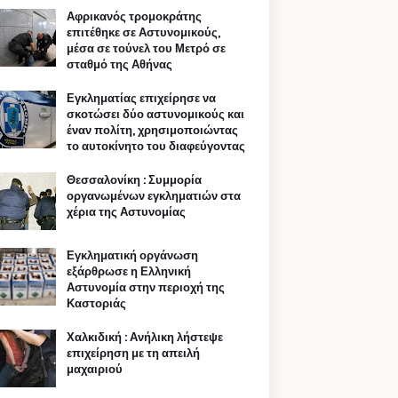
Αφρικανός τρομοκράτης
επιτέθηκε σε Αστυνομικούς,
μέσα σε τούνελ του Μετρό σε
σταθμό της Αθήνας
Εγκληματίας επιχείρησε να
σκοτώσει δύο αστυνομικούς και
έναν πολίτη, χρησιμοποιώντας
το αυτοκίνητο του διαφεύγοντας
Θεσσαλονίκη : Συμμορία
οργανωμένων εγκληματιών στα
χέρια της Αστυνομίας
Εγκληματική οργάνωση
εξάρθρωσε η Ελληνική
Αστυνομία στην περιοχή της
Καστοριάς
Χαλκιδική : Ανήλικη λήστεψε
επιχείρηση με τη απειλή
μαχαιριού