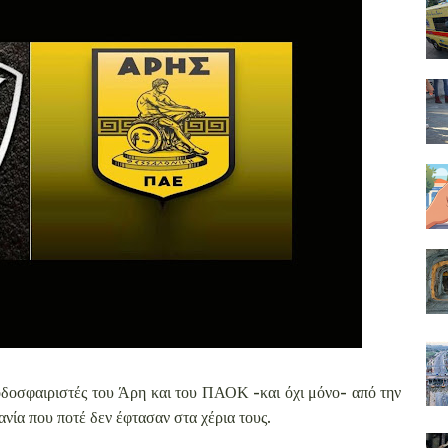
δοσφαιριστές του Άρη και του ΠΑΟΚ -και όχι μόνο- από την
νία που ποτέ δεν έφτασαν στα χέρια τους.